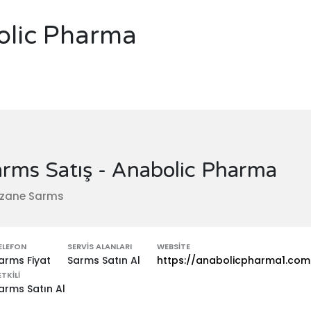
olic Pharma
rms Satış - Anabolic Pharma
czane Sarms
ELEFON
SERVIS ALANLARI
WEBSITE
arms Fiyat
Sarms Satın Al
https://anabolicpharma1.co
ETKILI
arms Satın Al