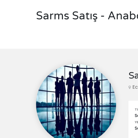
Sarms Satış - Anab
Sa
E
T
S
Y
S