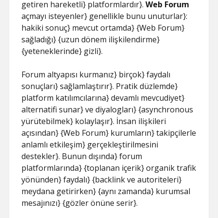
getiren hareketli} platformlardır}.
Web Forum
açmayı isteyenler} genellikle bunu unuturlar}:
hakiki sonuç} mevcut ortamda} {Web Forum}
sağladığı} {uzun dönem ilişkilendirme}
{yeteneklerinde} gizli}.
Forum altyapısı kurmanız} birçok} faydalı
sonuçları} sağlamlaştırır}. Pratik düzlemde}
platform katılımcılarına} devamlı mevcudiyet}
alternatifi sunar} ve diyalogları} {asynchronous
yürütebilmek} kolaylaşır}. İnsan ilişkileri
açısından} {Web Forum} kurumların} takipçilerle
anlamlı etkileşim} gerçekleştirilmesini
destekler}. Bunun dışında} forum
platformlarında} {toplanan içerik} organik trafik
yönünden} faydalı} {backlink ve autoriteleri}
meydana getirirken} {aynı zamanda} kurumsal
mesajınızı} {gözler önüne serir}.