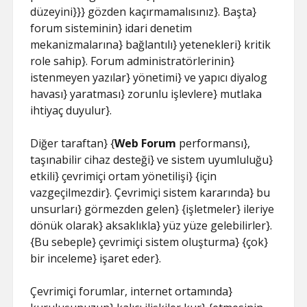
düzeyini}}} gözden kaçırmamalısınız}. Başta}
forum sisteminin} idari denetim
mekanizmalarına} bağlantılı} yetenekleri} kritik
role sahip}. Forum administratörlerinin}
istenmeyen yazılar} yönetimi} ve yapıcı diyalog
havası} yaratması} zorunlu işlevlere} mutlaka
ihtiyaç duyulur}.
Diğer taraftan} {
Web Forum
performansı},
taşınabilir cihaz desteği} ve sistem uyumluluğu}
etkili} çevrimiçi ortam yönetilişi} {için
vazgeçilmezdir}. Çevrimiçi sistem kararında} bu
unsurları} görmezden gelen} {işletmeler} ileriye
dönük olarak} aksaklıkla} yüz yüze gelebilirler}.
{Bu sebeple} çevrimiçi sistem oluşturma} {çok}
bir inceleme} işaret eder}.
Çevrimiçi forumlar, internet ortamında}