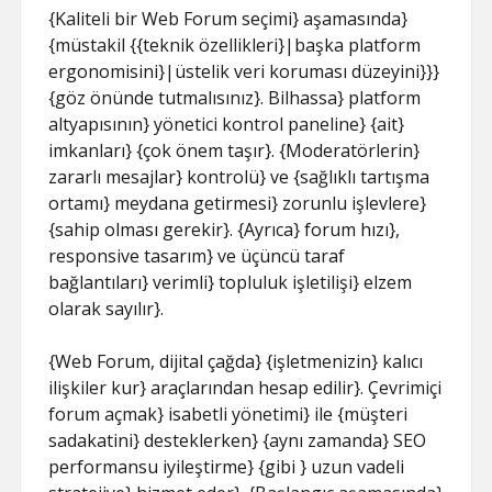
{Kaliteli bir Web Forum seçimi} aşamasında}
{müstakil {{teknik özellikleri}|başka platform
ergonomisini}|üstelik veri koruması düzeyini}}}
{göz önünde tutmalısınız}. Bilhassa} platform
altyapısının} yönetici kontrol paneline} {ait}
imkanları} {çok önem taşır}. {Moderatörlerin}
zararlı mesajlar} kontrolü} ve {sağlıklı tartışma
ortamı} meydana getirmesi} zorunlu işlevlere}
{sahip olması gerekir}. {Ayrıca} forum hızı},
responsive tasarım} ve üçüncü taraf
bağlantıları} verimli} topluluk işletilişi} elzem
olarak sayılır}.
{Web Forum, dijital çağda} {işletmenizin} kalıcı
ilişkiler kur} araçlarından hesap edilir}. Çevrimiçi
forum açmak} isabetli yönetimi} ile {müşteri
sadakatini} desteklerken} {aynı zamanda} SEO
performansu iyileştirme} {gibi } uzun vadeli