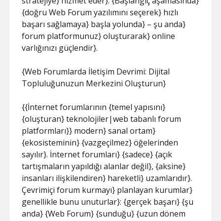
stratejiye} hizmet eder}. {Başlangıç aşamasında}
{doğru Web Forum yazılımını seçerek} hızlı
başarı sağlamaya} başla yolunda} – şu anda}
forum platformunuz} oluşturarak} online
varlığınızı güçlendir}.
{Web Forumlarda İletişim Devrimi: Dijital
Topluluğunuzun Merkezini Oluşturun}
{{İnternet forumlarının {temel yapısını}
{oluşturan} teknolojiler|web tabanlı forum
platformları}} modern} sanal ortam}
{ekosisteminin} {vazgeçilmez} öğelerinden
sayılır}. İnternet forumları} {sadece} {açık
tartışmaların yapıldığı alanlar değil}, {aksine}
insanları ilişkilendiren} hareketli} uzamlarıdır}.
Çevrimiçi forum kurmayı} planlayan kurumlar}
genellikle bunu unuturlar}: {gerçek başarı} {şu
anda} {Web Forum} {sunduğu} {uzun dönem