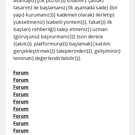
avantajlı}|çok pozitif}}} {olabilir}. çabuk}
tasarım} ile başlamanız|İlk aşamada sade} {bir
yapı} kurumanız}}} kademeli olarak} ilerletip}
yükseltmeniz} isabetli yöntem}}}, fakat}}} ilk
baştan} rehberliği} talep etmeniz}|uzman
{görüşünü} başvurmanız}}} {son derece
{{akılcı}}. platformuna}}} başlamak}|katılım
gerçekleştirmek}}} taleplerinden}}}, gelişiminin}
teminatı} değerlendirilebilir}}}.
Forum
Forum
Forum
Forum
Forum
Forum
Forum
Forum
Forum