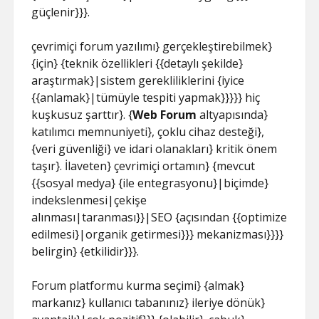
güçlenir}}}.
çevrimiçi forum yazılımı} gerçekleştirebilmek}
{için} {teknik özellikleri {{detaylı şekilde}
araştırmak}|sistem gerekliliklerini {iyice
{{anlamak}|tümüyle tespiti yapmak}}}}} hiç
kuşkusuz şarttır}. {
Web Forum
altyapısında}
katılımcı memnuniyeti}, çoklu cihaz desteği},
{veri güvenliği} ve idari olanakları} kritik önem
taşır}. İlaveten} çevrimiçi ortamın} {mevcut
{{sosyal medya} {ile entegrasyonu}|biçimde}
indekslenmesi|çekişe
alınması|taranması}}|SEO {açısından {{optimize
edilmesi}|organik getirmesi}}} mekanizması}}}}
belirgin} {etkilidir}}}.
Forum platformu kurma seçimi} {almak}
markanız} kullanıcı tabanınız} ileriye dönük}