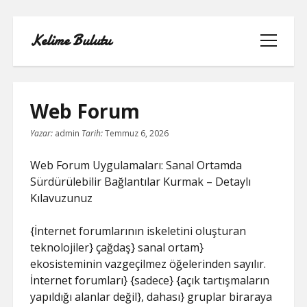
Kelime Bulutu
menüyü
aç
Web Forum
Yazar:
admin
Tarih:
Temmuz 6, 2026
FACEBOOK BEĞENI KASMA ŞIFRESIZ
Web Forum Uygulamaları: Sanal Ortamda
LISTE
Sürdürülebilir Bağlantılar Kurmak – Detaylı
Kılavuzunuz
SAYFA LISTESI
{İnternet forumlarının iskeletini oluşturan
TIKTOK YORUM ATMA
teknolojiler} çağdaş} sanal ortam}
ekosisteminin vazgeçilmez öğelerinden sayılır.
YOUTUBE 1 MILYON TAKIPÇI NE
İnternet forumları} {sadece} {açık tartışmaların
KADAR PARA ALIYOR
yapıldığı alanlar değil}, dahası} gruplar biraraya