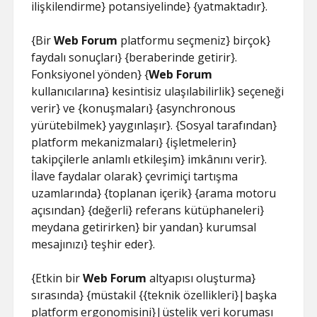
ilişkilendirme} potansiyelinde} {yatmaktadır}.
{Bir
Web Forum
platformu seçmeniz} birçok}
faydalı sonuçları} {beraberinde getirir}.
Fonksiyonel yönden} {
Web Forum
kullanıcılarına} kesintisiz ulaşılabilirlik} seçeneği
verir} ve {konuşmaları} {asynchronous
yürütebilmek} yaygınlaşır}. {Sosyal tarafından}
platform mekanizmaları} {işletmelerin}
takipçilerle anlamlı etkileşim} imkânını verir}.
İlave faydalar olarak} çevrimiçi tartışma
uzamlarında} {toplanan içerik} {arama motoru
açısından} {değerli} referans kütüphaneleri}
meydana getirirken} bir yandan} kurumsal
mesajınızı} teşhir eder}.
{Etkin bir
Web Forum
altyapısı oluşturma}
sırasında} {müstakil {{teknik özellikleri}|başka
platform ergonomisini}|üstelik veri koruması