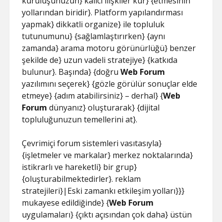
kuruluşunuzun} kalıcı ilişkiler kur} {etmesinin
yollarından biridir}. Platform yapılandırması
yapmak} dikkatli organize} ile topluluk
tutunumunu} {sağlamlaştırırken} {aynı
zamanda} arama motoru görünürlüğü} benzer
şekilde de} uzun vadeli stratejiye} {katkıda
bulunur}. Başında} {doğru
Web Forum
yazılımını seçerek} {gözle görülür sonuçlar elde
etmeye} {adım atabilirsiniz} – derhal} {
Web
Forum
dünyanız} oluşturarak} {dijital
topluluğunuzun temellerini at}.
Çevrimiçi forum sistemleri vasıtasıyla}
{işletmeler ve markalar} merkez noktalarında}
istikrarlı ve hareketli} bir grup}
{oluşturabilmektedirler}. reklam
stratejileri}|Eski zamankı etkileşim yolları}}}
mukayese edildiğinde} {
Web Forum
uygulamaları} {çıktı açısından çok daha} üstün