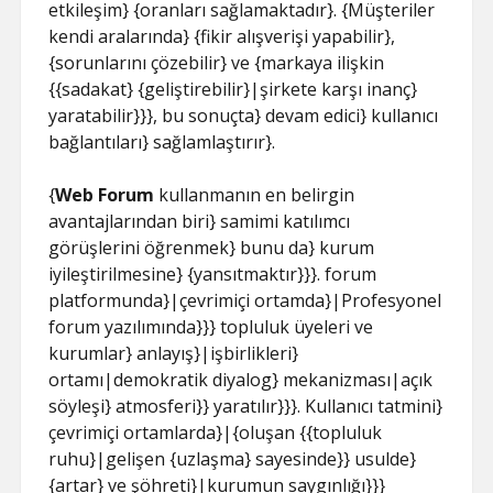
etkileşim} {oranları sağlamaktadır}. {Müşteriler
kendi aralarında} {fikir alışverişi yapabilir},
{sorunlarını çözebilir} ve {markaya ilişkin
{{sadakat} {geliştirebilir}|şirkete karşı inanç}
yaratabilir}}}, bu sonuçta} devam edici} kullanıcı
bağlantıları} sağlamlaştırır}.
{
Web Forum
kullanmanın en belirgin
avantajlarından biri} samimi katılımcı
görüşlerini öğrenmek} bunu da} kurum
iyileştirilmesine} {yansıtmaktır}}}. forum
platformunda}|çevrimiçi ortamda}|Profesyonel
forum yazılımında}}} topluluk üyeleri ve
kurumlar} anlayış}|işbirlikleri}
ortamı|demokratik diyalog} mekanizması|açık
söyleşi} atmosferi}} yaratılır}}}. Kullanıcı tatmini}
çevrimiçi ortamlarda}|{oluşan {{topluluk
ruhu}|gelişen {uzlaşma} sayesinde}} usulde}
{artar} ve şöhreti}|kurumun saygınlığı}}}