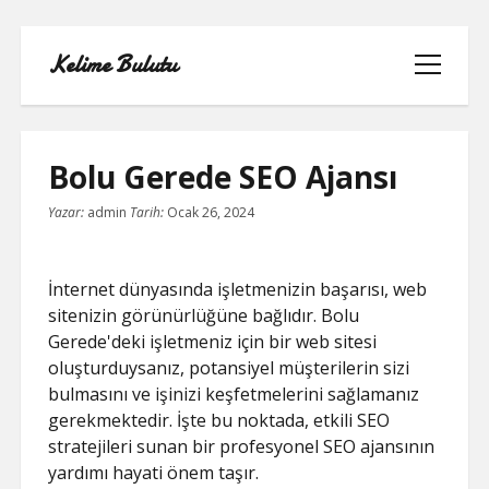
Kelime Bulutu
menüyü
aç
Bolu Gerede SEO Ajansı
Yazar:
admin
Tarih:
Ocak 26, 2024
FACEBOOK BEĞENI KASMA ŞIFRESIZ
LISTE
İnternet dünyasında işletmenizin başarısı, web
sitenizin görünürlüğüne bağlıdır. Bolu
SAYFA LISTESI
Gerede'deki işletmeniz için bir web sitesi
oluşturduysanız, potansiyel müşterilerin sizi
TIKTOK YORUM ATMA
bulmasını ve işinizi keşfetmelerini sağlamanız
gerekmektedir. İşte bu noktada, etkili SEO
YOUTUBE 1 MILYON TAKIPÇI NE
stratejileri sunan bir profesyonel SEO ajansının
KADAR PARA ALIYOR
yardımı hayati önem taşır.