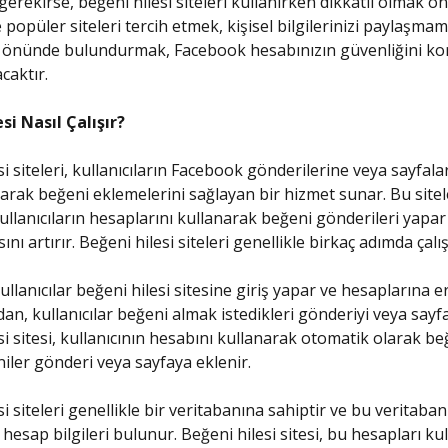
erekirse, beğeni hilesi siteleri kullanırken dikkatli olmak ön
 popüler siteleri tercih etmek, kişisel bilgilerinizi paylaşma
öz önünde bulundurmak, Facebook hesabınızın güvenliğini k
caktır.
si Nasıl Çalışır?
i siteleri, kullanıcıların Facebook gönderilerine veya sayfala
arak beğeni eklemelerini sağlayan bir hizmet sunar. Bu sitel
kullanıcıların hesaplarını kullanarak beğeni gönderileri yapar
ını artırır. Beğeni hilesi siteleri genellikle birkaç adımda çalış
kullanıcılar beğeni hilesi sitesine giriş yapar ve hesaplarına er
dan, kullanıcılar beğeni almak istedikleri gönderiyi veya sayfa
si sitesi, kullanıcının hesabını kullanarak otomatik olarak b
iler gönderi veya sayfaya eklenir.
i siteleri genellikle bir veritabanına sahiptir ve bu veritaba
 hesap bilgileri bulunur. Beğeni hilesi sitesi, bu hesapları ku