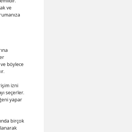
emlidir.
mak ve
orumanıza
rına
er
 ve böylece
ır.
işim izni
yı seçerler.
eğeni yapar
nında birçok
llanarak