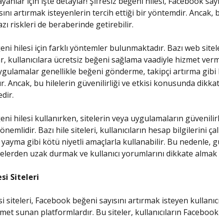
yanlar için işte detaylar! Şifresiz beğeni hilesi, Facebook sayf
ını artırmak isteyenlerin tercih ettiği bir yöntemdir. Ancak, b
zı riskleri de beraberinde getirebilir.
eni hilesi için farklı yöntemler bulunmaktadır. Bazı web sitel
, kullanıcılara ücretsiz beğeni sağlama vaadiyle hizmet ver
uygulamalar genellikle beğeni gönderme, takipçi artırma gibi
. Ancak, bu hilelerin güvenilirliği ve etkisi konusunda dikkat
dir.
eni hilesi kullanırken, sitelerin veya uygulamaların güvenilirl
nemlidir. Bazı hile siteleri, kullanıcıların hesap bilgilerini ç
 yayma gibi kötü niyetli amaçlarla kullanabilir. Bu nedenle, g
elerden uzak durmak ve kullanıcı yorumlarını dikkate almak 
si Siteleri
i siteleri, Facebook beğeni sayısını artırmak isteyen kullanıcı
zmet sunan platformlardır. Bu siteler, kullanıcıların Facebook