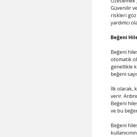
Özetlemek g
Güvenilir ve
riskleri g
yardımcı ola
Beğeni Hile
Beğeni hiles
otomatik ol
genellikle 
beğeni sayıs
İlk olarak, 
verir. Ardın
Beğeni hile
ve bu beğen
Beğeni hiles
kullanıcının