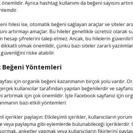
önemlidir. Ayrıca hashtag kullanımı da beğeni sayısını artır
öntemdir.
eni hilesi ise, otomatik beğeni sağlayan araçlar ve siteler arac
sını artırmayı amaçlar. Bu hileler genellikle ücretsiz olarak s
ın hesap şifrelerini talep etmez. Ancak, bu hilelerin güvenilirl
kkatli olmak önemlidir, çünkü bazı siteler zararlı yazılımlar 
üvenliğini riske atabilir.
 Beğeni Yöntemleri
yfası için organik beğeni kazanmanın birçok yolu vardır. O
gerçek kullanıcılar tarafından yapılan beğenilerdir ve sayfanı
ni artırmak için çok önemlidir. İşte Facebook sayfanız için or
nmanın bazı etkili yöntemleri:
li içerikler paylaşın: Etkileşimli içerikler, kullanıcıların yoru
veya paylaşma gibi eylemlerde bulunabileceği içeriklerdir. 
sormak, anketler yapmak veya kullanıcıların fikirlerini payla