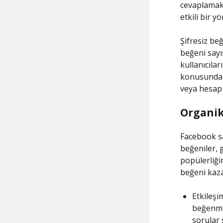
cevaplamak 
etkili bir y
Şifresiz beğ
beğeni sayı
kullanıcılar
konusunda di
veya hesap g
Organik
Facebook sa
beğeniler, 
popülerliği
beğeni kaza
Etkileşim
beğenme 
sorular 