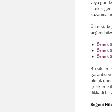
veya gönder
siteleri gen
kazanmaları
Ücretsiz beğ
beğeni hilesi
Örnek S
Örnek S
Örnek S
Bu siteler, 
garantisi ve
olmak önemli
içeriklerle 
dikkatli bir
Beğeni Hil