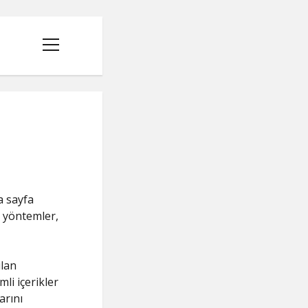
menüyü
aç
a sayfa
Bu yöntemler,
ılan
R
li içerikler
arını