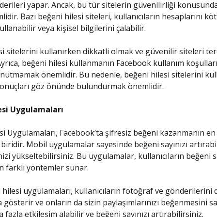
erileri yapar. Ancak, bu tür sitelerin güvenilirliği konusunda
dir. Bazı beğeni hilesi siteleri, kullanıcıların hesaplarını kö
llanabilir veya kişisel bilgilerini çalabilir.
i sitelerini kullanırken dikkatli olmak ve güvenilir siteleri t
Ayrıca, beğeni hilesi kullanmanın Facebook kullanım koşulları
utmamak önemlidir. Bu nedenle, beğeni hilesi sitelerini kul
 sonuçları göz önünde bulundurmak önemlidir.
esi Uygulamaları
si Uygulamaları, Facebook’ta şifresiz beğeni kazanmanın en e
biridir. Mobil uygulamalar sayesinde beğeni sayınızı artırabil
izi yükseltebilirsiniz. Bu uygulamalar, kullanıcıların beğeni s
in farklı yöntemler sunar.
hilesi uygulamaları, kullanıcıların fotoğraf ve gönderilerini 
ra gösterir ve onların da sizin paylaşımlarınızı beğenmesini sa
 fazla etkileşim alabilir ve beğeni sayınızı artırabilirsiniz.