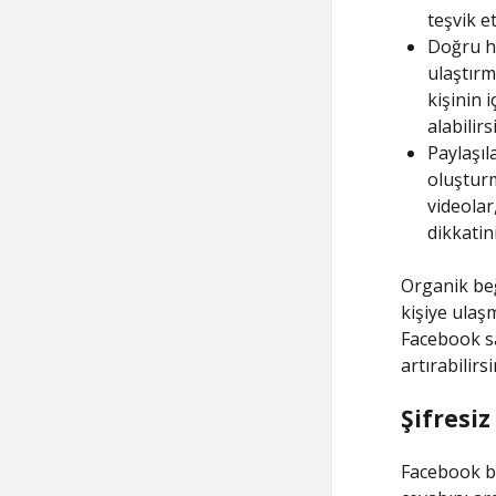
teşvik e
Doğru ha
ulaştırm
kişinin 
alabilirs
Paylaşıla
oluşturm
videolar,
dikkatin
Organik be
kişiye ulaş
Facebook sa
artırabilirsi
Şifresiz
Facebook be