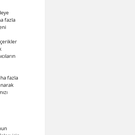
leye
ha fazla
eni
içerikler
k
ıcıların
ha fazla
anarak
nızı
unun