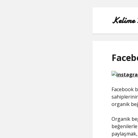
Kelime 
Faceb
Facebook b
sahiplerinin
organik beğe
Organik beğ
beğenilerle 
paylaşmak, 