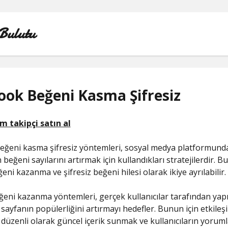
Bulutu
ook Beğeni Kasma Şifresiz
FACEBOOK BEĞENI KASMA ŞIFRESIZ
LISTE
eğeni kasma şifresiz yöntemleri, sosyal medya platformund
SAYFA LISTESI
 beğeni sayılarını artırmak için kullandıkları stratejilerdir. 
ni kazanma ve şifresiz beğeni hilesi olarak ikiye ayrılabilir.
TIKTOK YORUM ATMA
eni kazanma yöntemleri, gerçek kullanıcılar tarafından yap
YOUTUBE 1 MILYON TAKIPÇI NE KADAR PARA ALIYO
sayfanın popülerliğini artırmayı hedefler. Bunun için etkileşim
düzenli olarak güncel içerik sunmak ve kullanıcıların yoruml