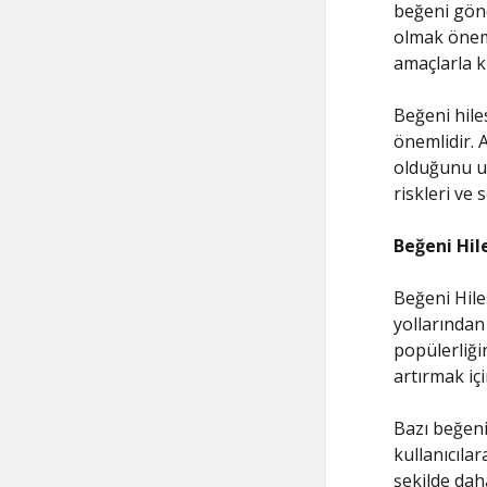
beğeni gönd
olmak önemli
amaçlarla ku
Beğeni hiles
önemlidir. 
olduğunu un
riskleri ve
Beğeni Hil
Beğeni Hile
yollarından 
popülerliğin
artırmak iç
Bazı beğeni 
kullanıcıla
şekilde daha