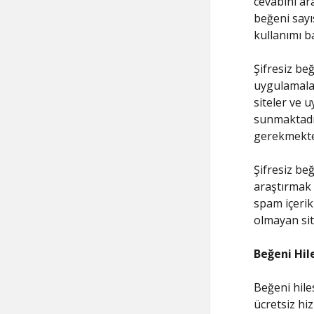
cevabını ara
beğeni sayıs
kullanımı ba
Şifresiz beğ
uygulamalar
siteler ve 
sunmaktadır
gerekmekte
Şifresiz beğ
araştırmak ö
spam içerik
olmayan sit
Beğeni Hile
Beğeni hiles
ücretsiz hi