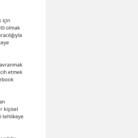
 için
tli olmak
acılığıyla
keye
i davranmak
ercih etmek
acebook
tan
r kişisel
i tehlikeye