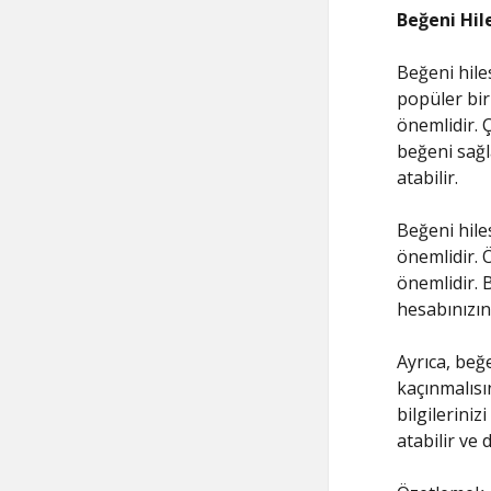
Beğeni Hil
Beğeni hiles
popüler bir
önemlidir. Ç
beğeni sağl
atabilir.
Beğeni hile
önemlidir. Ö
önemlidir. B
hesabınızın
Ayrıca, beğe
kaçınmalısın
bilgileriniz
atabilir ve d