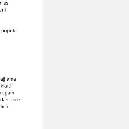
ilesi
eni
zı popüler
 sağlama
ikkatli
ya spam
madan önce
idir.