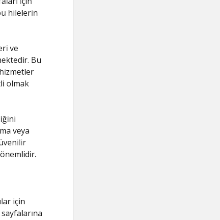
aları için
u hilelerin
eri ve
mektedir. Bu
 hizmetler
li olmak
iğini
alma veya
üvenilir
önemlidir.
lar için
 sayfalarına