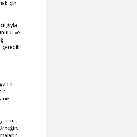
mak için
ılığıyla
unulur ve
iği
içerebilir
rganik
zın
ganik
m yapma,
Örneğin,
şmalarını