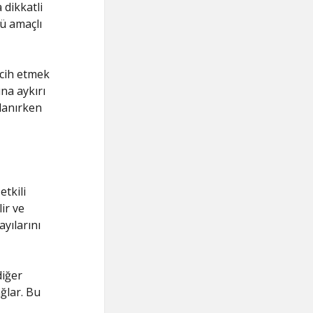
 dikkatli
tü amaçlı
ercih etmek
na aykırı
lanırken
tkili
ir ve
ayılarını
diğer
ğlar. Bu