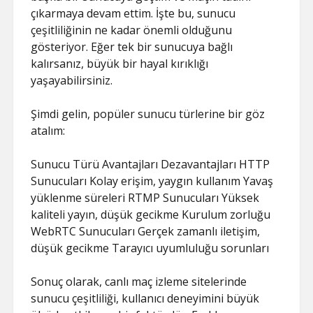
çıkarmaya devam ettim. İşte bu, sunucu
çeşitliliğinin ne kadar önemli olduğunu
gösteriyor. Eğer tek bir sunucuya bağlı
kalırsanız, büyük bir hayal kırıklığı
yaşayabilirsiniz.
Şimdi gelin, popüler sunucu türlerine bir göz
atalım:
Sunucu Türü Avantajları Dezavantajları HTTP
Sunucuları Kolay erişim, yaygın kullanım Yavaş
yüklenme süreleri RTMP Sunucuları Yüksek
kaliteli yayın, düşük gecikme Kurulum zorluğu
WebRTC Sunucuları Gerçek zamanlı iletişim,
düşük gecikme Tarayıcı uyumluluğu sorunları
Sonuç olarak, canlı maç izleme sitelerinde
sunucu çeşitliliği, kullanıcı deneyimini büyük