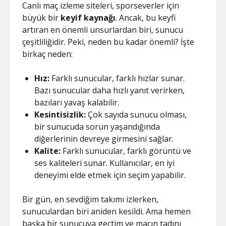
Canlı maç izleme siteleri, sporseverler için
büyük bir
keyif kaynağı
. Ancak, bu keyfi
artıran en önemli unsurlardan biri, sunucu
çeşitliliğidir. Peki, neden bu kadar önemli? İşte
birkaç neden:
Hız:
Farklı sunucular, farklı hızlar sunar.
Bazı sunucular daha hızlı yanıt verirken,
bazıları yavaş kalabilir.
Kesintisizlik:
Çok sayıda sunucu olması,
bir sunucuda sorun yaşandığında
diğerlerinin devreye girmesini sağlar.
Kalite:
Farklı sunucular, farklı görüntü ve
ses kaliteleri sunar. Kullanıcılar, en iyi
deneyimi elde etmek için seçim yapabilir.
Bir gün, en sevdiğim takımı izlerken,
sunuculardan biri aniden kesildi. Ama hemen
başka bir sunucuya geçtim ve maçın tadını