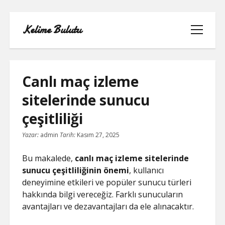
Kelime Bulutu
menüyü
aç
Canlı maç izleme
sitelerinde sunucu
FACEBOOK BEĞENI KASMA ŞIFRESIZ
çeşitliliği
LISTE
Yazar:
admin
Tarih:
Kasım 27, 2025
SAYFA LISTESI
Bu makalede,
canlı maç izleme sitelerinde
sunucu çeşitliliğinin önemi
, kullanıcı
TIKTOK YORUM ATMA
deneyimine etkileri ve popüler sunucu türleri
hakkında bilgi vereceğiz. Farklı sunucuların
YOUTUBE 1 MILYON TAKIPÇI NE
avantajları ve dezavantajları da ele alınacaktır.
KADAR PARA ALIYOR