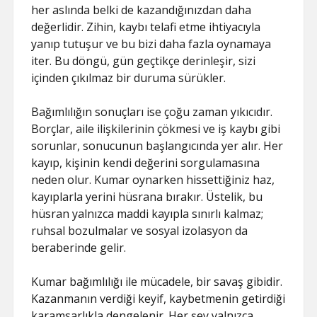
her aslında belki de kazandığınızdan daha
değerlidir. Zihin, kaybı telafi etme ihtiyacıyla
yanıp tutuşur ve bu bizi daha fazla oynamaya
iter. Bu döngü, gün geçtikçe derinleşir, sizi
içinden çıkılmaz bir duruma sürükler.
Bağımlılığın sonuçları ise çoğu zaman yıkıcıdır.
Borçlar, aile ilişkilerinin çökmesi ve iş kaybı gibi
sorunlar, sonucunun başlangıcında yer alır. Her
kayıp, kişinin kendi değerini sorgulamasına
neden olur. Kumar oynarken hissettiğiniz haz,
kayıplarla yerini hüsrana bırakır. Üstelik, bu
hüsran yalnızca maddi kayıpla sınırlı kalmaz;
ruhsal bozulmalar ve sosyal izolasyon da
beraberinde gelir.
Kumar bağımlılığı ile mücadele, bir savaş gibidir.
Kazanmanın verdiği keyif, kaybetmenin getirdiği
karamsarlıkla dengelenir. Her şey yalnızca