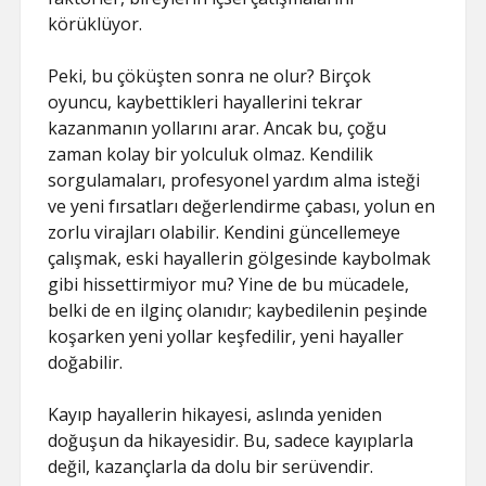
körüklüyor.
Peki, bu çöküşten sonra ne olur? Birçok
oyuncu, kaybettikleri hayallerini tekrar
kazanmanın yollarını arar. Ancak bu, çoğu
zaman kolay bir yolculuk olmaz. Kendilik
sorgulamaları, profesyonel yardım alma isteği
ve yeni fırsatları değerlendirme çabası, yolun en
zorlu virajları olabilir. Kendini güncellemeye
çalışmak, eski hayallerin gölgesinde kaybolmak
gibi hissettirmiyor mu? Yine de bu mücadele,
belki de en ilginç olanıdır; kaybedilenin peşinde
koşarken yeni yollar keşfedilir, yeni hayaller
doğabilir.
Kayıp hayallerin hikayesi, aslında yeniden
doğuşun da hikayesidir. Bu, sadece kayıplarla
değil, kazançlarla da dolu bir serüvendir.