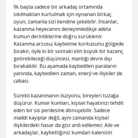
İlk başta sadece bir arkadaş ortamında
sıkılmaktan kurtulmak için oynanan birkaç
oyun, zamanla sizi kendine çekebilir. İnsanlar,
kazanma heyecanını deneyimledikçe adeta
kumun derinliklerine doğru sürüklenir.
Kazanma arzusu; kaybetme korkusunu gölgede
bırakır, öyle ki bir sonraki elin büyük bir kazanç
getirebileceği düşüncesi, mantığı devre dışı
bırakabilir. Bu aşamada kaybedilen paraların
yanında, kaybedilen zaman, enerji ve ilişkiler de
cabası.
Sürekli kazanmanın ilüzyonu, bireyleri tuzağa
düşürür. Kumar kumları, kişisel hayatınızı tehdit
eden bir sis perdesine dönüşebilir. Sadece
maddi kayıplar değil, aynı zamanda kişisel
ilişkilerdeki hasar da göz ardı edilemez. Aile ve
arkadaşlar, kaybettiğiniz kumdan kalenizin