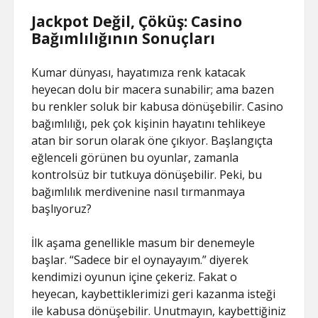
Jackpot Değil, Çöküş: Casino
Bağımlılığının Sonuçları
Kumar dünyası, hayatımıza renk katacak
heyecan dolu bir macera sunabilir; ama bazen
bu renkler soluk bir kabusa dönüşebilir. Casino
bağımlılığı, pek çok kişinin hayatını tehlikeye
atan bir sorun olarak öne çıkıyor. Başlangıçta
eğlenceli görünen bu oyunlar, zamanla
kontrolsüz bir tutkuya dönüşebilir. Peki, bu
bağımlılık merdivenine nasıl tırmanmaya
başlıyoruz?
İlk aşama genellikle masum bir denemeyle
başlar. “Sadece bir el oynayayım.” diyerek
kendimizi oyunun içine çekeriz. Fakat o
heyecan, kaybettiklerimizi geri kazanma isteği
ile kabusa dönüşebilir. Unutmayın, kaybettiğiniz