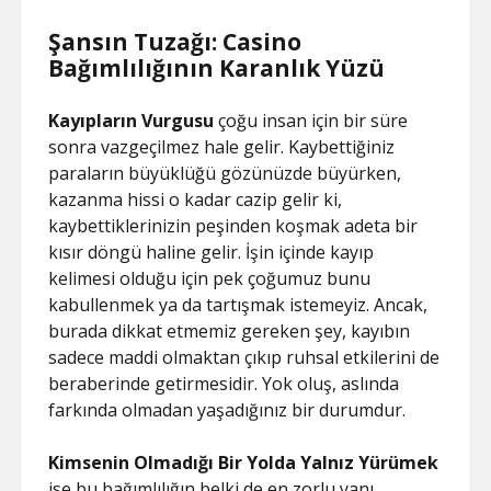
Şansın Tuzağı: Casino
Bağımlılığının Karanlık Yüzü
Kayıpların Vurgusu
çoğu insan için bir süre
sonra vazgeçilmez hale gelir. Kaybettiğiniz
paraların büyüklüğü gözünüzde büyürken,
kazanma hissi o kadar cazip gelir ki,
kaybettiklerinizin peşinden koşmak adeta bir
kısır döngü haline gelir. İşin içinde kayıp
kelimesi olduğu için pek çoğumuz bunu
kabullenmek ya da tartışmak istemeyiz. Ancak,
burada dikkat etmemiz gereken şey, kayıbın
sadece maddi olmaktan çıkıp ruhsal etkilerini de
beraberinde getirmesidir. Yok oluş, aslında
farkında olmadan yaşadığınız bir durumdur.
Kimsenin Olmadığı Bir Yolda Yalnız Yürümek
ise bu bağımlılığın belki de en zorlu yanı.