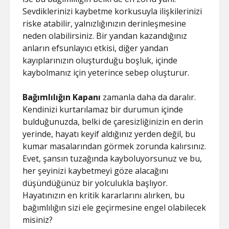
Sevdiklerinizi kaybetme korkusuyla ilişkilerinizi
riske atabilir, yalnızlığınızın derinleşmesine
neden olabilirsiniz. Bir yandan kazandığınız
anların efsunlayıcı etkisi, diğer yandan
kayıplarınızın oluşturduğu boşluk, içinde
kaybolmanız için yeterince sebep oluşturur.
Bağımlılığın Kapanı
zamanla daha da daralır.
Kendinizi kurtarılamaz bir durumun içinde
bulduğunuzda, belki de çaresizliğinizin en derin
yerinde, hayatı keyif aldığınız yerden değil, bu
kumar masalarından görmek zorunda kalırsınız.
Evet, şansın tuzağında kayboluyorsunuz ve bu,
her şeyinizi kaybetmeyi göze alacağını
düşündüğünüz bir yolculukla başlıyor.
Hayatınızın en kritik kararlarını alırken, bu
bağımlılığın sizi ele geçirmesine engel olabilecek
misiniz?