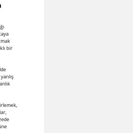
m
ığı
taya
utmak
lı bir
lde
 yanlış
anlık
lirlemek,
ar,
azede
nüne