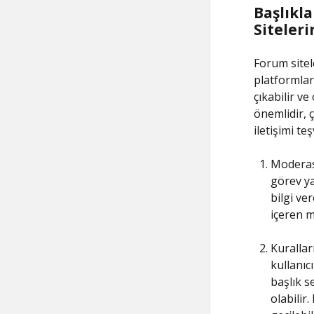
Başlıkla
Siteler
Forum sitele
platformlar
çıkabilir ve
önemlidir, ç
iletişimi te
Moderasy
görev ya
bilgi ve
içeren m
Kuralları
kullanıc
başlık s
olabilir