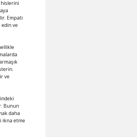
hislerini
maya
lir. Empati
e edin ve
ellikle
şmalarda
Karmaşık
sterin.
ir ve
rindeki
ar. Bunun
nmak daha
ri ikna etme