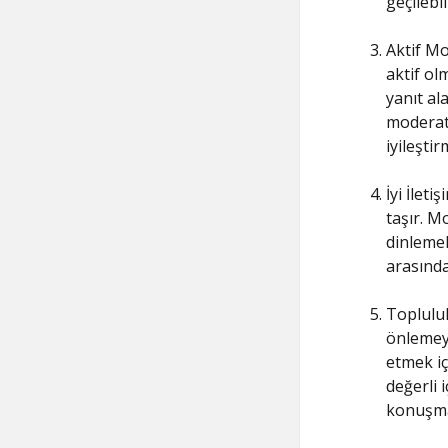
geçilebil
Aktif Mo
aktif olm
yanıt al
moderatö
iyileşti
İyi İlet
taşır. M
dinlemel
arasında
Topluluk
önlemeye
etmek iç
değerli i
konuşmal