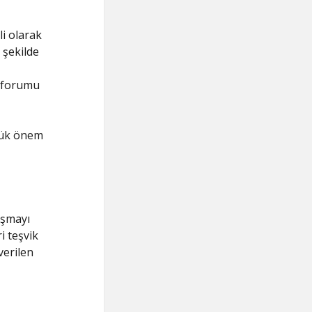
i olarak
r şekilde
k forumu
üyük önem
ışmayı
i teşvik
verilen