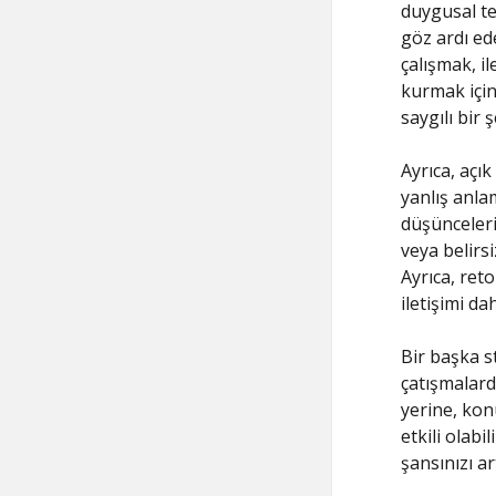
duygusal te
göz ardı ed
çalışmak, il
kurmak için,
saygılı bir 
Ayrıca, açı
yanlış anla
düşünceleri
veya belirsi
Ayrıca, ret
iletişimi da
Bir başka s
çatışmalarda
yerine, kon
etkili olabi
şansınızı ar