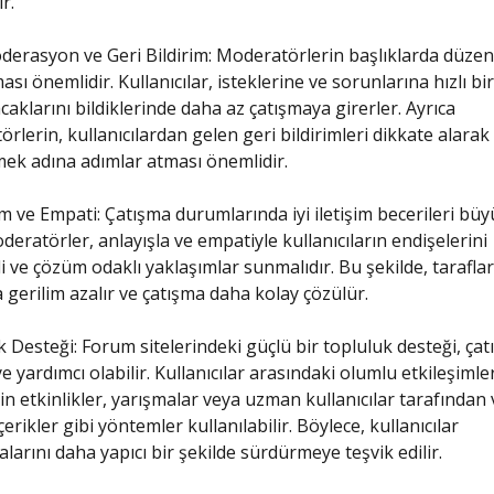
ir.
derasyon ve Geri Bildirim: Moderatörlerin başlıklarda düzenl
ası önemlidir. Kullanıcılar, isteklerine ve sorunlarına hızlı bi
acaklarını bildiklerinde daha az çatışmaya girerler. Ayrıca
rlerin, kullanıcılardan gelen geri bildirimleri dikkate alara
rmek adına adımlar atması önemlidir.
işim ve Empati: Çatışma durumlarında iyi iletişim becerileri b
oderatörler, anlayışla ve empatiyle kullanıcıların endişelerini
i ve çözüm odaklı yaklaşımlar sunmalıdır. Bu şekilde, taraflar
 gerilim azalır ve çatışma daha kolay çözülür.
 Desteği: Forum sitelerindeki güçlü bir topluluk desteği, çat
 yardımcı olabilir. Kullanıcılar arasındaki olumlu etkileşimler
in etkinlikler, yarışmalar veya uzman kullanıcılar tarafından 
çerikler gibi yöntemler kullanılabilir. Böylece, kullanıcılar
arını daha yapıcı bir şekilde sürdürmeye teşvik edilir.