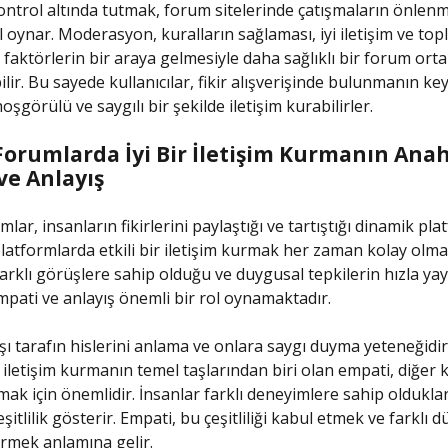
kontrol altında tutmak, forum sitelerinde çatışmaların önlen
ol oynar. Moderasyon, kuralların sağlaması, iyi iletişim ve top
i faktörlerin bir araya gelmesiyle daha sağlıklı bir forum ort
lir. Bu sayede kullanıcılar, fikir alışverişinde bulunmanın key
oşgörülü ve saygılı bir şekilde iletişim kurabilirler.
Forumlarda İyi Bir İletişim Kurmanın Anah
ve Anlayış
lar, insanların fikirlerini paylaştığı ve tartıştığı dinamik pla
latformlarda etkili bir iletişim kurmak her zaman kolay olmay
arklı görüşlere sahip olduğu ve duygusal tepkilerin hızla yayı
pati ve anlayış önemli bir rol oynamaktadır.
şı tarafın hislerini anlama ve onlara saygı duyma yeteneğidir.
 iletişim kurmanın temel taşlarından biri olan empati, diğer k
mak için önemlidir. İnsanlar farklı deneyimlere sahip oldukları
çeşitlilik gösterir. Empati, bu çeşitliliği kabul etmek ve farklı
rmek anlamına gelir.