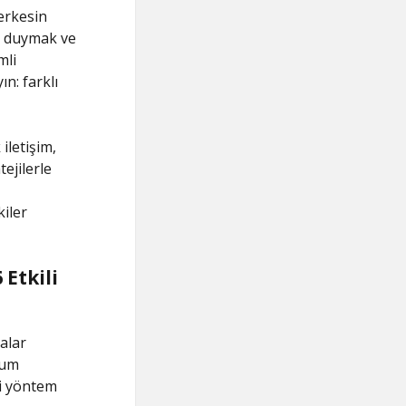
erkesin
gı duymak ve
mli
n: farklı
iletişim,
ejilerle
kiler
Etkili
alar
rum
li yöntem