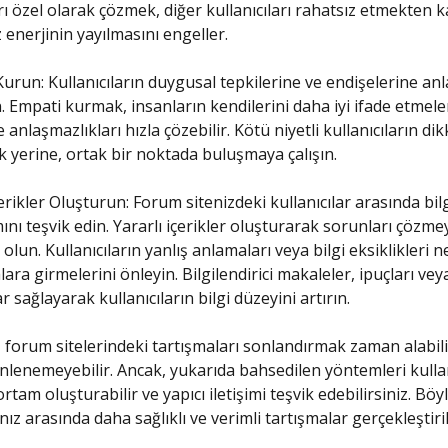
ı özel olarak çözmek, diğer kullanıcıları rahatsız etmekten k
enerjinin yayılmasını engeller.
urun: Kullanıcıların duygusal tepkilerine ve endişelerine anl
. Empati kurmak, insanların kendilerini daha iyi ifade etmele
 anlaşmazlıkları hızla çözebilir. Kötü niyetli kullanıcıların dik
 yerine, ortak bir noktada buluşmaya çalışın.
İçerikler Oluşturun: Forum sitenizdeki kullanıcılar arasında bil
ını teşvik edin. Yararlı içerikler oluşturarak sorunları çözme
 olun. Kullanıcıların yanlış anlamaları veya bilgi eksiklikleri 
lara girmelerini önleyin. Bilgilendirici makaleler, ipuçları vey
r sağlayarak kullanıcıların bilgi düzeyini artırın.
forum sitelerindeki tartışmaları sonlandırmak zaman alabili
lenemeyebilir. Ancak, yukarıda bahsedilen yöntemleri kull
rtam oluşturabilir ve yapıcı iletişimi teşvik edebilirsiniz. Böy
ınız arasında daha sağlıklı ve verimli tartışmalar gerçekleştiril