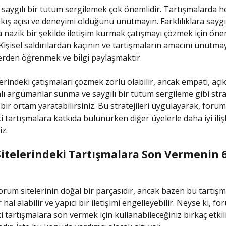
 saygılı bir tutum sergilemek çok önemlidir. Tartışmalarda h
bakış açısı ve deneyimi olduğunu unutmayın. Farklılıklara say
la nazik bir şekilde iletişim kurmak çatışmayı çözmek için öne
Kişisel saldırılardan kaçının ve tartışmaların amacını unutmayı
erden öğrenmek ve bilgi paylaşmaktır.
rindeki çatışmaları çözmek zorlu olabilir, ancak empati, açık 
alı argümanlar sunma ve saygılı bir tutum sergileme gibi strat
 bir ortam yaratabilirsiniz. Bu stratejileri uygulayarak, forum
i tartışmalara katkıda bulunurken diğer üyelerle daha iyi iliş
iz.
itelerindeki Tartışmalara Son Vermenin 6 
orum sitelerinin doğal bir parçasıdır, ancak bazen bu tartışm
hal alabilir ve yapıcı bir iletişimi engelleyebilir. Neyse ki, fo
ki tartışmalara son vermek için kullanabileceğiniz birkaç etki