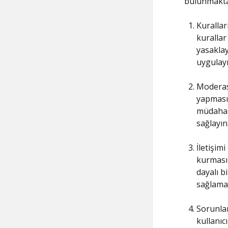
bulunmaktad
Kurallar
kurallar
yasaklay
uygulayı
Moderasy
yapmasın
müdahale
sağlayın
İletişimi
kurmasın
dayalı b
sağlamak
Sorunlar
kullanıcı