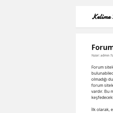
Kelime 
Forum 
Yazar:
admin
Ta
Forum sitele
bulunabilec
olmadığı dur
forum sitele
vardır. Bu 
keşfedeceks
İlk olarak,