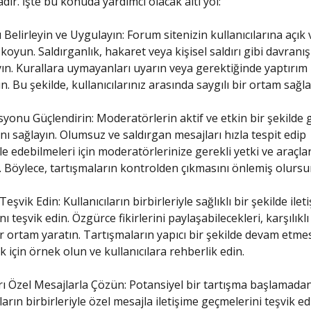
ır. İşte bu konuda yardımcı olacak altı yol:
ı Belirleyin ve Uygulayın: Forum sitenizin kullanıcılarına açık 
 koyun. Saldırganlık, hakaret veya kişisel saldırı gibi davranış
ın. Kurallara uymayanları uyarın veya gerektiğinde yaptırım
n. Bu şekilde, kullanıcılarınız arasında saygılı bir ortam sağla
onu Güçlendirin: Moderatörlerin aktif ve etkin bir şekilde 
ı sağlayın. Olumsuz ve saldırgan mesajları hızla tespit edip
 edebilmeleri için moderatörlerinize gerekli yetki ve araçlar
. Böylece, tartışmaların kontrolden çıkmasını önlemiş olursu
 Teşvik Edin: Kullanıcıların birbirleriyle sağlıklı bir şekilde ilet
ı teşvik edin. Özgürce fikirlerini paylaşabilecekleri, karşılıklı
ir ortam yaratın. Tartışmaların yapıcı bir şekilde devam etmes
 için örnek olun ve kullanıcılara rehberlik edin.
ı Özel Mesajlarla Çözün: Potansiyel bir tartışma başlamada
ların birbirleriyle özel mesajla iletişime geçmelerini teşvik ed