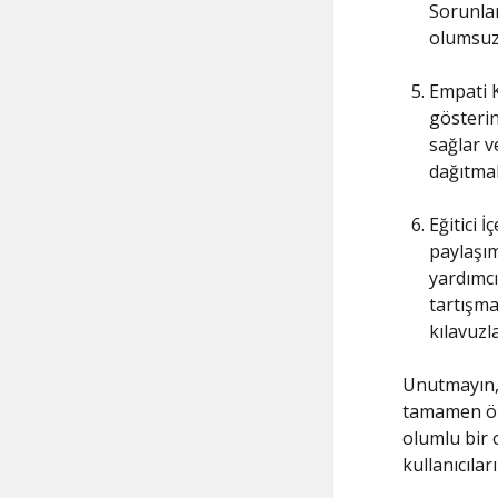
Sorunlar
olumsuz 
Empati K
gösterin
sağlar ve
dağıtmak
Eğitici 
paylaşım
yardımcı
tartışma
kılavuzla
Unutmayın, 
tamamen ön
olumlu bir o
kullanıcılar