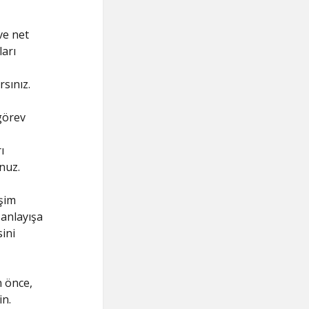
ve net
ları
rsınız.
görev
ı
nuz.
işim
 anlayışa
ini
n önce,
in.