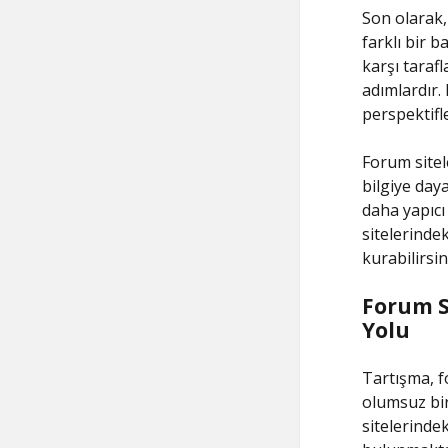
Son olarak,
farklı bir 
karşı taraf
adımlardır. 
perspektifl
Forum sitele
bilgiye day
daha yapıcı
sitelerindek
kurabilirsin
Forum S
Yolu
Tartışma, f
olumsuz bir 
sitelerinde