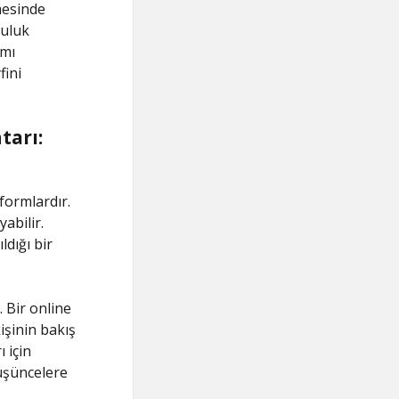
mesinde
luluk
amı
fini
tarı:
tformlardır.
abilir.
ldığı bir
 Bir online
işinin bakış
 için
 düşüncelere