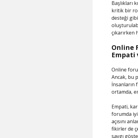
Başlıkları 
kritik bir r
desteği gib
oluşturulabi
çıkarırken h
Online 
Empati 
Online forum
Ancak, bu p
İnsanların f
ortamda, em
Empati, kar
forumda iyi
açısını anla
fikirler de 
saygı göste