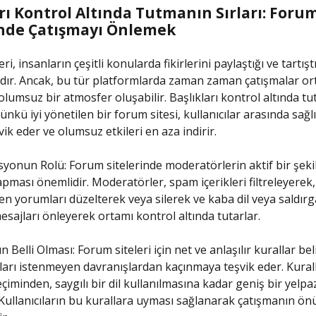
rı Kontrol Altında Tutmanın Sırları: Foru
inde Çatışmayı Önlemek
ri, insanların çeşitli konularda fikirlerini paylaştığı ve tartışt
dır. Ancak, bu tür platformlarda zaman zaman çatışmalar or
 olumsuz bir atmosfer oluşabilir. Başlıkları kontrol altında t
ünkü iyi yönetilen bir forum sitesi, kullanıcılar arasında sağlık
şvik eder ve olumsuz etkileri en aza indirir.
onun Rolü: Forum sitelerinde moderatörlerin aktif bir şeki
pması önemlidir. Moderatörler, spam içerikleri filtreleyerek,
ren yorumları düzelterek veya silerek ve kaba dil veya saldırg
esajları önleyerek ortamı kontrol altında tutarlar.
n Belli Olması: Forum siteleri için net ve anlaşılır kurallar be
ıları istenmeyen davranışlardan kaçınmaya teşvik eder. Kurall
eçiminden, saygılı bir dil kullanılmasına kadar geniş bir yelp
. Kullanıcıların bu kurallara uyması sağlanarak çatışmanın ö