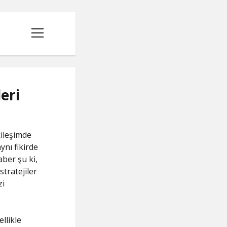
menüyü
aç
eri
kileşimde
ynı fikirde
aber şu ki,
stratejiler
zi
R
llikle