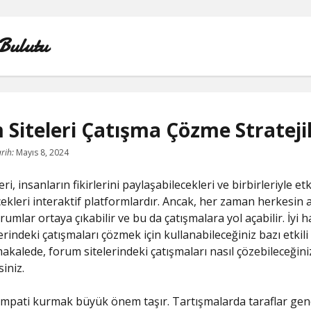
Bulutu
Siteleri Çatışma Çözme Stratejil
FACEBOOK BEĞENI KASMA ŞIFRESIZ
rih:
Mayıs 8, 2024
LISTE
ri, insanların fikirlerini paylaşabilecekleri ve birbirleriyle et
ekleri interaktif platformlardır. Ancak, her zaman herkesin a
SAYFA LISTESI
umlar ortaya çıkabilir ve bu da çatışmalara yol açabilir. İyi h
rindeki çatışmaları çözmek için kullanabileceğiniz bazı etkili 
TIKTOK YORUM ATMA
makalede, forum sitelerindeki çatışmaları nasıl çözebileceğini
iniz.
YOUTUBE 1 MILYON TAKIPÇI NE KADAR PARA ALIYO
 empati kurmak büyük önem taşır. Tartışmalarda taraflar gene