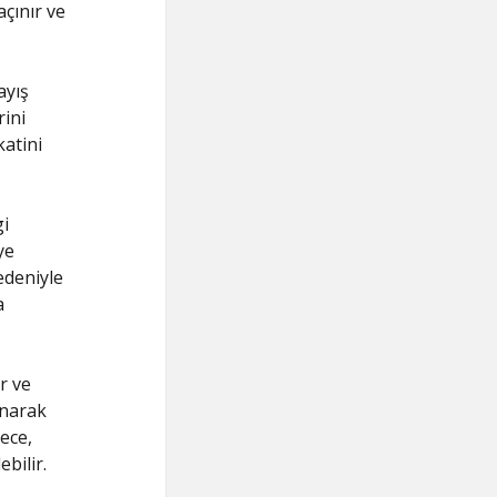
açınır ve
ayış
rini
katini
gi
ye
nedeniyle
a
r ve
anarak
lece,
ebilir.