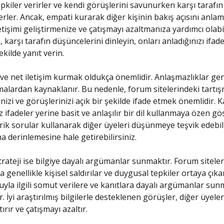
pkiler verirler ve kendi görüşlerini savunurken karşı tarafın 
erler. Ancak, empati kurarak diğer kişinin bakış açısını anla
etişimi geliştirmenize ve çatışmayı azaltmanıza yardımcı olabi
 karşı tarafın düşüncelerini dinleyin, onları anladığınızı ifad
şekilde yanıt verin.
k ve net iletişim kurmak oldukça önemlidir. Anlaşmazlıklar gen
malardan kaynaklanır. Bu nedenle, forum sitelerindeki tartı
nizi ve görüşlerinizi açık bir şekilde ifade etmek önemlidir. 
z ifadeler yerine basit ve anlaşılır bir dil kullanmaya özen gö
orik sorular kullanarak diğer üyeleri düşünmeye teşvik edebil
ha derinlemesine hale getirebilirsiniz.
trateji ise bilgiye dayalı argümanlar sunmaktır. Forum sitele
 genellikle kişisel saldırılar ve duygusal tepkiler ortaya çık
uyla ilgili somut verilere ve kanıtlara dayalı argümanlar su
lir. İyi araştırılmış bilgilerle desteklenen görüşler, diğer üyele
tırır ve çatışmayı azaltır.