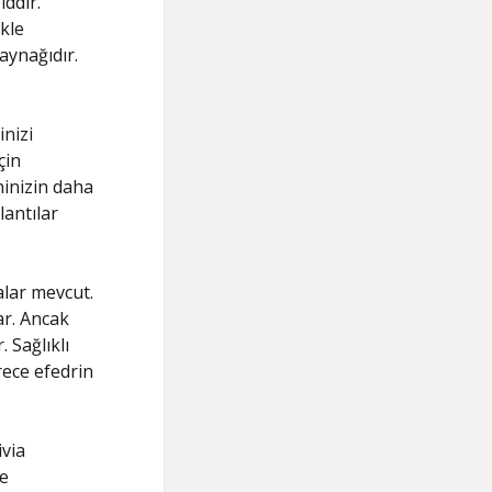
iddir.
ikle
aynağıdır.
nizi
çin
ninizin daha
lantılar
alar mevcut.
ar. Ancak
 Sağlıklı
rece efedrin
ivia
e