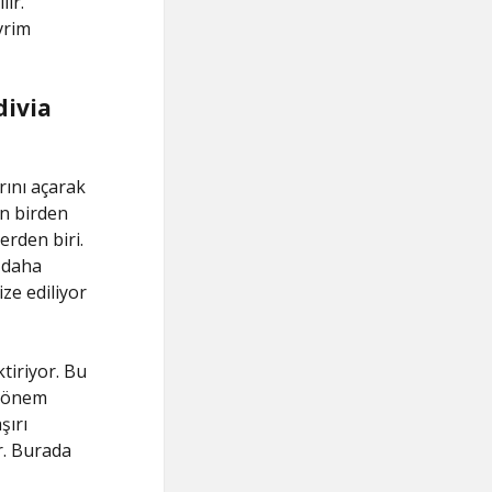
lir.
vrim
divia
rını açarak
in birden
erden biri.
i daha
ze ediliyor
tiriyor. Bu
k önem
şırı
ir. Burada