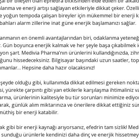
al bir bileşen olan ephedra bitkisinden elde edilen bir alkalo
anma ve enerji artışı sağlayan etkileriyle dikkat çeker. Özell
e yoğun tempoda çalışan bireyler için mükemmel bir enerji k
bahları alarm zillerine inat güne enerjik başlamanızı sağlar.
lanmanın en önemli avantajlarından biri, odaklanma yeteneği
r. Gün boyunca enerjik kalmak ve her şeyle başa çıkabilmek i
on şart. Medivia Pharma’nın ürünlerini kullandığınızda, zih
ğunu hissedeceksiniz. Bilgisayar başındaki uzun saatler, top
manlar… Hepsine daha hazır olacaksınız!
 şeyde olduğu gibi, kullanımda dikkat edilmesi gereken nokt
, yürekte çarpıntı gibi yan etkilerle karşılaşma ihtimaliniz v
rma, ürünlerinin kalitesiyle bu tür sorunları minimize ediyor.
arak, günlük alım miktarınıza ve önerilere dikkat ettiğiniz sü
üthiş bir enerji katabilir.
k gibi bir enerji kaynağı arıyorsanız, efedrin tam sizlik! Med
sunduğu ürünlerle kendinizi daha dinç ve enerjik hissetmey