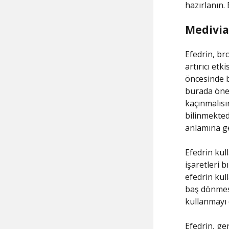
hazırlanın.
Medivia 
Efedrin, bro
artırıcı etk
öncesinde b
burada önem
kaçınmalısın
bilinmekted
anlamına ge
Efedrin kull
işaretleri b
efedrin kul
baş dönmesi 
kullanmayı
Efedrin, ge