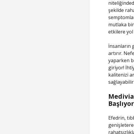
niteliğinded
şekilde raha
semptomları
mutlaka bir
etkilere yol 
İnsanların g
artırır. Nef
yaparken bü
giriyor! İht
kalitenizi a
sağlayabilir
Medivia
Başlıyor
Efedrin, tıb
genişleterek
rahatsızlık