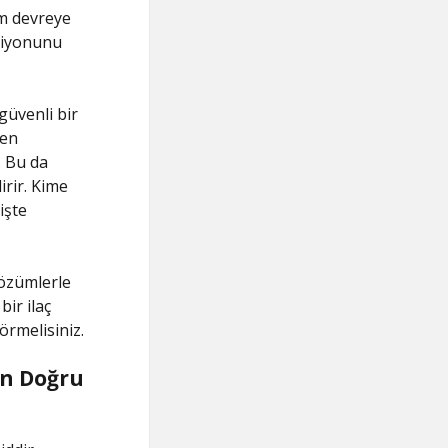
im devreye
ksiyonunu
güvenli bir
len
. Bu da
irir. Kime
işte
çözümlerle
bir ilaç
örmelisiniz.
in Doğru