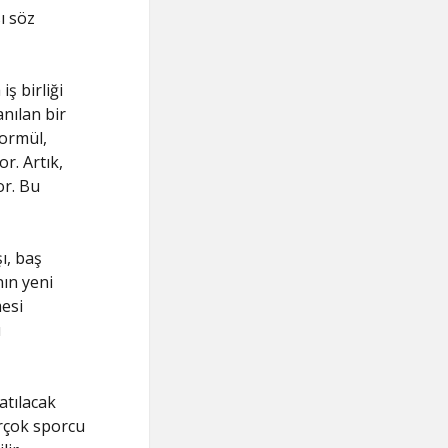
ı söz
ş birliği
anılan bir
formül,
r. Artık,
or. Bu
şı, baş
ın yeni
mesi
ı
atılacak
irçok sporcu