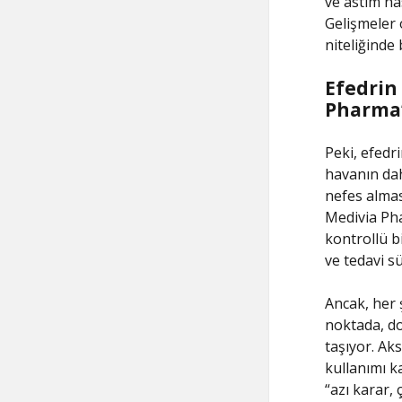
ve astım has
Gelişmeler 
niteliğinde
Efedrin
Pharma’
Peki, efedr
havanın dah
nefes almas
Medivia Pha
kontrollü b
ve tedavi s
Ancak, her 
noktada, d
taşıyor. Aks
kullanımı ka
“azı karar,