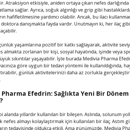
ir. Atraksiyon etkisiyle, aniden ortaya çıkan nefes darlığında h
tlama sağlar. Ayrıca, soğuk algınlığı ve grip gibi hastalıklard
n hafifletilmesine yardımcı olabilir. Ancak, bu ilacı kullanm
 doktora danışmakta fayda vardır. Unutmayın ki, her ilaç gib
açabilir.
ünlük yaşamlarına pozitif bir katkı sağlayarak, aktivite seviy
es almakta zorlanan bir kişi, sosyal hayatında, işinde veya sp
yük sıkıntılar yaşayabilir. İşte burada Medivia Pharma Efed
iyacınıza göre uygun bir tedavi yöntemi ile kullanıldığında, ha
rtırabilir, günlük aktivitelerinizi daha az zorlukla gerçekleşti
.
 Pharma Efedrin: Sağlıkta Yeni Bir Dönem
?
bi alanda yıllardır kullanılan bir bileşen. Aslında, solunum yoll
 nefes almayı kolaylaştırmak için kullanılan bir ilaç. Astım gi
ların tedavisinde oldukça etkili. Ama günümüzde, Medivia Ph