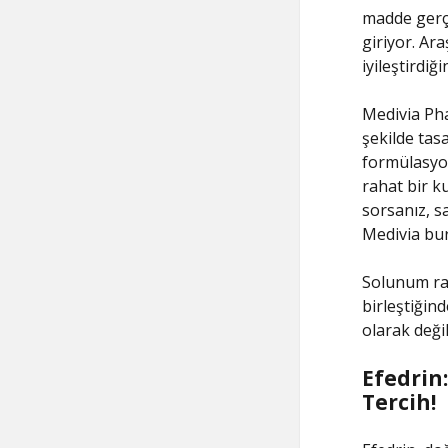
madde gerçe
giriyor. Ar
iyileştirdiğ
Medivia Pha
şekilde tasa
formülasyon
rahat bir k
sorsanız, sa
Medivia bur
Solunum rah
birleştiğind
olarak deği
Efedrin
Tercih!