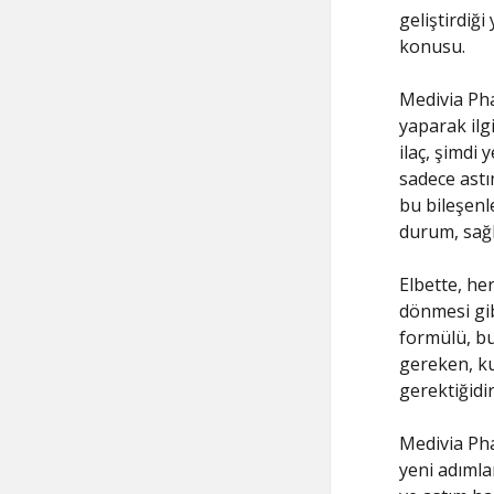
geliştirdiği
konusu.
Medivia Phar
yaparak ilgi
ilaç, şimdi 
sadece astı
bu bileşenl
durum, sağl
Elbette, her
dönmesi gi
formülü, bu
gereken, ku
gerektiğidi
Medivia Pha
yeni adımla