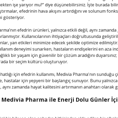
kten işe yarıyor mu?” diye düşünebilirsiniz. İşte burada bil
aştırmalar, efedrinin hava akışını artırdığını ve solunum fon
ini gösteriyor.
rma’nın efedrin ürünleri, yalnızca etkili değil, aynı zamanda 
rlanmıştır. Kullanıcılarının ihtiyaçları doğrultusunda geliştiri
lar, yan etkileri minimize edecek şekilde optimize edilmiştir
ullanım deneyimi sunarken, hastaların endişelerini en aza ind
ğlıklı bir yaşam için güvenilir bir çözüm aradığını duyarsınız; 
ada bir seçim kültürü oluşturuyor.
atlığı için efedrin kullanımı, Medivia Pharma'nın sunduğu 
e, hastalar için yepyeni bir başlangıç sunuyor. Bunu yalnızca 
l, aynı zamanda hayat kalitesini artırmanın anahtarı olarak g
: Medivia Pharma ile Enerji Dolu Günler İç