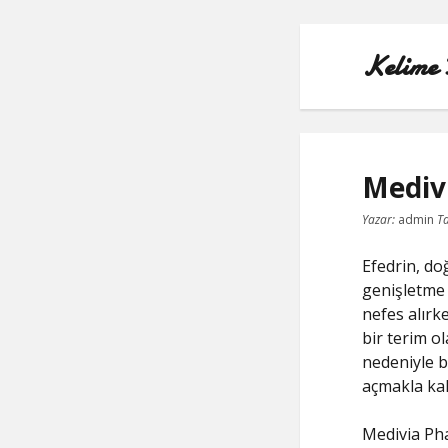
Kelime 
Mediv
Yazar:
admin
Ta
Efedrin, do
genişletme ö
nefes alırk
bir terim o
nedeniyle b
açmakla kal
Medivia Pha