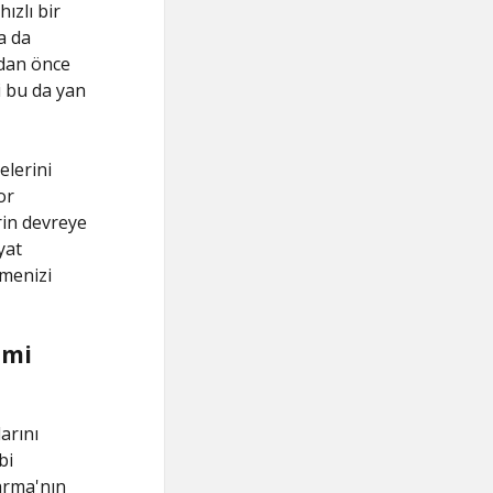
ızlı bir
a da
adan önce
i bu da yan
elerini
or
rin devreye
yat
rmenizi
 mi
arını
bi
arma'nın