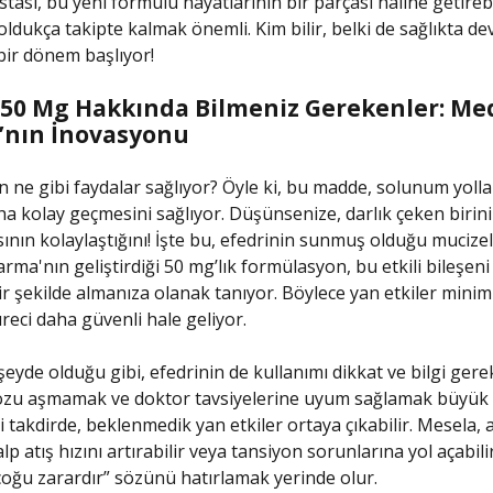
tası, bu yeni formülü hayatlarının bir parçası haline getirebi
oldukça takipte kalmak önemli. Kim bilir, belki de sağlıkta de
 bir dönem başlıyor!
 50 Mg Hakkında Bilmeniz Gerekenler: Me
nın İnovasyonu
in ne gibi faydalar sağlıyor? Öyle ki, bu madde, solunum yolla
a kolay geçmesini sağlıyor. Düşünsenize, darlık çeken birin
ının kolaylaştığını! İşte bu, efedrinin sunmuş olduğu mucizel
rma'nın geliştirdiği 50 mg’lık formülasyon, bu etkili bileşen
ir şekilde almanıza olanak tanıyor. Böylece yan etkiler minimi
üreci daha güvenli hale geliyor.
şeyde olduğu gibi, efedrinin de kullanımı dikkat ve bilgi gerek
ozu aşmamak ve doktor tavsiyelerine uyum sağlamak büyü
i takdirde, beklenmedik yan etkiler ortaya çıkabilir. Mesela, a
lp atış hızını artırabilir veya tansiyon sorunlarına yol açabil
 çoğu zarardır” sözünü hatırlamak yerinde olur.