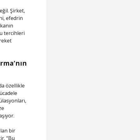
ğil. Şirket,
i, efedrin
rkanın
 tercihleri
reket
arma’nın
da özellikle
mücadele
ülasyonları,
ze
aşıyor.
lan bir
ir. “Bu