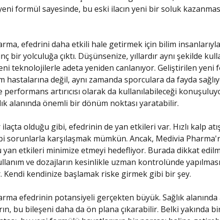
 yeni formül sayesinde, bu eski ilacın yeni bir soluk kazanmas
ma, efedrini daha etkili hale getirmek için bilim insanlarıyla i
nç bir yolculuğa çıktı. Düşünsenize, yıllardır aynı şekilde kull
yeni teknolojilerle adeta yeniden canlanıyor. Geliştirilen yeni 
m hastalarına değil, aynı zamanda sporculara da fayda sağlıyo
e performans artırıcısı olarak da kullanılabileceği konuşuluy
ık alanında önemli bir dönüm noktası yaratabilir.
 ilaçta olduğu gibi, efedrinin de yan etkileri var. Hızlı kalp atı
bi sorunlarla karşılaşmak mümkün. Ancak, Medivia Pharma'n
 yan etkileri minimize etmeyi hedefliyor. Burada dikkat edil
llanım ve dozajların kesinlikle uzman kontrolünde yapılmas
r. Kendi kendinize başlamak riske girmek gibi bir şey.
rma efedrinin potansiyeli gerçekten büyük. Sağlık alanında 
rın, bu bileşeni daha da ön plana çıkarabilir. Belki yakında b