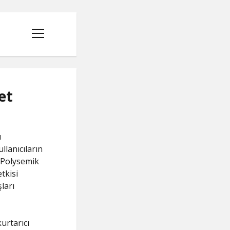
menüyü
aç
et
ı
llanıcıların
. Polysemik
tkisi
ları
R
urtarıcı