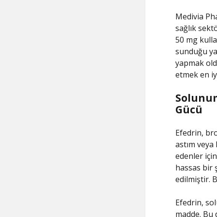
Medivia Phar
sağlık sekt
50 mg kullan
sunduğu yan
yapmak oldu
etmek en iyi
Solunum
Gücü
Efedrin, bro
astım veya 
edenler içi
hassas bir 
edilmiştir. 
Efedrin, so
madde. Bu d