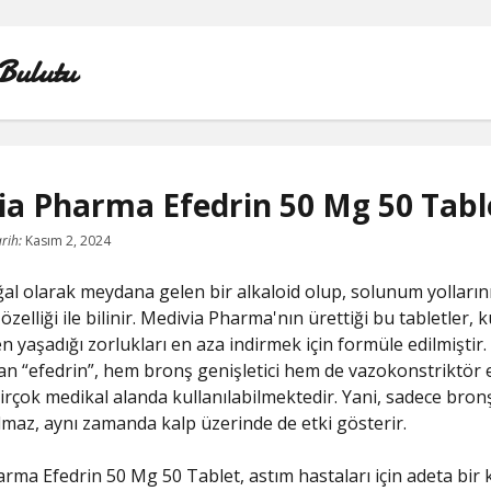
Bulutu
ia Pharma Efedrin 50 Mg 50 Tabl
FACEBOOK BEĞENI KASMA ŞIFRESIZ
rih:
Kasım 2, 2024
LISTE
ğal olarak meydana gelen bir alkaloid olup, solunum yolların
zelliği ile bilinir. Medivia Pharma'nın ürettiği bu tabletler, ku
SAYFA LISTESI
en yaşadığı zorlukları en aza indirmek için formüle edilmiştir
lan “efedrin”, hem bronş genişletici hem de vazokonstriktör e
TIKTOK YORUM ATMA
irçok medikal alanda kullanılabilmektedir. Yani, sadece bronş
maz, aynı zamanda kalp üzerinde de etki gösterir.
YOUTUBE 1 MILYON TAKIPÇI NE KADAR PARA ALIYO
rma Efedrin 50 Mg 50 Tablet, astım hastaları için adeta bir k