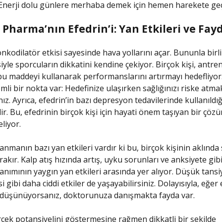
 Enerji dolu günlere merhaba demek için hemen harekete geç
Pharma’nın Efedrin’i: Yan Etkileri ve Fayd
nkodilatör etkisi sayesinde hava yollarını açar. Bununla birli
isiyle sporcuların dikkatini kendine çekiyor. Birçok kişi, antr
u maddeyi kullanarak performanslarını artırmayı hedefliyor
li bir nokta var: Hedefinize ulaşırken sağlığınızı riske atma
ız. Ayrıca, efedrin’in bazı depresyon tedavilerinde kullanıldığ
ir. Bu, efedrinin birçok kişi için hayati önem taşıyan bir çö
liyor.
anmanın bazı yan etkileri vardır ki bu, birçok kişinin aklında
ırakır. Kalp atış hızında artış, uyku sorunları ve anksiyete gi
lanımının yaygın yan etkileri arasında yer alıyor. Düşük tans
gibi daha ciddi etkiler de yaşayabilirsiniz. Dolayısıyla, eğer 
 düşünüyorsanız, doktorunuza danışmakta fayda var.
rçek potansiyelini göstermesine rağmen dikkatli bir şekilde