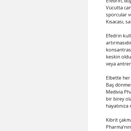
Efedrin, doğ
Vücutta canl
sporcular v
Kısacası, sa
Efedrin kul
artırmasıdı
konsantrasy
keskin oldu
veya antren
Elbette her
Baş dönmesi
Medivia Pha
bir birey ol
hayatınıza m
Kibrit çakma
Pharma’nın 