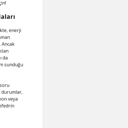
in!
aları
kte, enerji
enman
. Ancak
ktan
ı da
züm sunduğu
 soru
bi durumlar,
iyon veya
efedrin