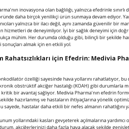
ma'nın inovasyona olan bağlılığı, yalnızca efedrinle sınırlı de
öründe daha birçok yenilikçi ürün sunmaya devam ediyor. Yan
ıcıları yalnızca bir ilacı değil, aynı zamanda güvenilir bir ma
 hizmetleri de deneyimliyor. İyi bir sağlık deneyimi için doğru
kça mühim. Her durumda olduğu gibi, bilinçli bir şekilde ha
 sonuçları almak için en etkili yol.
 Rahatsızlıkları için Efedrin: Medivia Ph
nkodilatör özelliği sayesinde hava yollarını rahatlatıyor, bu 
kronik obstrüktif akciğer hastalığı (KOAH) gibi durumlarla 
n kritik bir avantaj sağlıyor. Medivia Pharma'nın efedrin form
şekilde hazırlanmış ve hastaların ihtiyaçlarına yönelik optimi
Bu sayede, hastalar daha etkili bir nefes almanın rahatlığını y
lunum yollarındaki kasları gevşeterek açılmalarına yardımcı o
urum, akciğerlerinizi daha fazla hava alacak şekilde genişlet