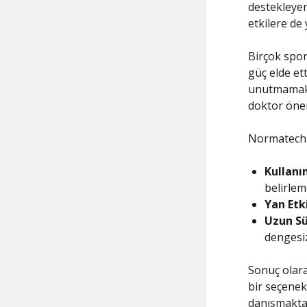
destekleyer
etkilere de 
Birçok spor
güç elde ett
unutmamak 
doktor öneri
Normatech 
Kullanı
belirlem
Yan Etki
Uzun Sü
dengesiz
Sonuç olara
bir seçenek
danışmakta 