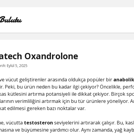
Bulutu
tech Oxandrolone
FACEBOOK BEĞENI KASMA ŞIFRESIZ
rih:
Eylül 5, 2025
LISTE
 ve vücut geliştirenler arasında oldukça popüler bir
anabolik
nir. Peki, bu ürün neden bu kadar ilgi çekiyor? Öncelikle, pe
SAYFA LISTESI
as kütlesini artırma potansiyeli ile dikkat çekiyor. Birçok sp
rının verimliliğini artırmak için bu tür ürünlere yöneliyor. 
TIKTOK YORUM ATMA
kat edilmesi gereken bazı noktalar var.
YOUTUBE 1 MILYON TAKIPÇI NE KADAR PARA ALIYO
e, vücutta
testosteron
seviyelerini artırarak çalışır. Bu, ka
lmasına ve büyümesine yardımcı olur. Aynı zamanda, yağ kayb