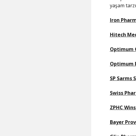
yaşam tarzı
Iron Phar
Hitech Me
Optimum O
Optimum P
SP Sarms S
Swiss Pha
ZPHC Wins
Bayer Prov