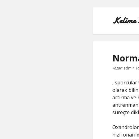
Kelime 
Norma
Yazar:
admin
Ta
, sporcular
olarak bili
artırma ve k
antrenmanla
süreçte dik
Oxandrolon
hızlı onarı