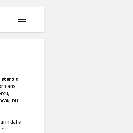
menüyü
aç
 steroid
rformans
orcu,
Ancak, bu
R
sların daha
ını