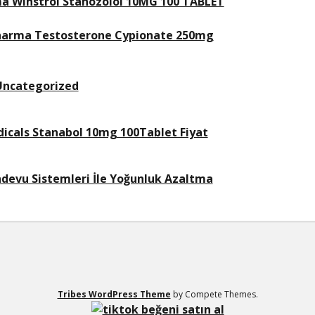
a Winstrol Stanozolol 10MG 100 TABLET
harma Testosterone Cypionate 250mg
Uncategorized
icals Stanabol 10mg 100Tablet Fiyat
devu Sistemleri İle Yoğunluk Azaltma
Tribes WordPress Theme
by Compete Themes.