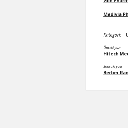
Glin Pharm
Medivia P
Kategori:
Önceki yazı
Hitech Med
Sonraki yazı
Berber Ran