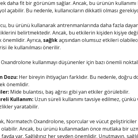
ek daha fit bir görünüm sağlar. Ancak, bu ürünün kullanımı 
yol açabilir. Bu nedenle, kullanıcıların dikkatli olması gerekiy
cu, bu ürünü kullanarak antrenmanlarında daha fazla dayanı
iklerini belirtmektedir. Ancak, bu etkilerin kişiden kişiye değ
önemlidir. Ayrıca,
sağlık
açısından olumsuz etkileri olabilece
si ile kullanılması önerilir.
Oxandrolone kullanmayı düşünenler için bazı önemli noktal
m Dozu:
Her bireyin ihtiyaçları farklıdır. Bu nedenle, doğru d
ek önemlidir.
ler:
Mide bulantısı, baş ağrısı gibi yan etkiler görülebilir.
reli Kullanım:
Uzun süreli kullanımı tavsiye edilmez, çünkü 
likler yaratabilir.
k, Normatech Oxandrolone, sporcular ve vücut geliştiriciler i
 olabilir. Ancak, bu ürünü kullanmadan önce mutlaka bir u
fayda var. Sağlığınız her şeyden önemlidir. Unutmayın, sağlık