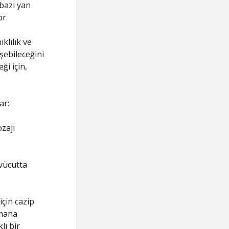
bazı yan
or.
klılık ve
işebileceğini
ği için,
ar:
ozajı
vücutta
çin cazip
zmana
lı bir