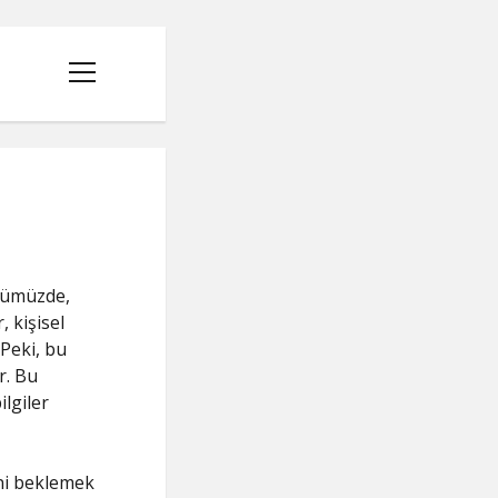
menüyü
aç
ünümüzde,
 kişisel
 Peki, bu
r. Bu
ilgiler
R
ini beklemek