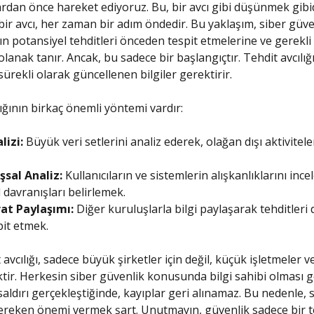
ardan önce hareket ediyoruz. Bu, bir avcı gibi düşünmek gibidi
bir avcı, her zaman bir adım öndedir. Bu yaklaşım, siber güve
n potansiyel tehditleri önceden tespit etmelerine ve gerekli
lanak tanır. Ancak, bu sadece bir başlangıçtır. Tehdit avcılığı
sürekli olarak güncellenen bilgiler gerektirir.
lığının birkaç önemli yöntemi vardır:
lizi:
Büyük veri setlerini analiz ederek, olağan dışı aktiviteler
şsal Analiz:
Kullanıcıların ve sistemlerin alışkanlıklarını inc
davranışları belirlemek.
rat Paylaşımı:
Diğer kuruluşlarla bilgi paylaşarak tehditleri
pit etmek.
 avcılığı, sadece büyük şirketler için değil, küçük işletmeler v
tiktir. Herkesin siber güvenlik konusunda bilgi sahibi olması g
saldırı gerçekleştiğinde, kayıplar geri alınamaz. Bu nedenle, s
gereken önemi vermek şart. Unutmayın, güvenlik sadece bir te