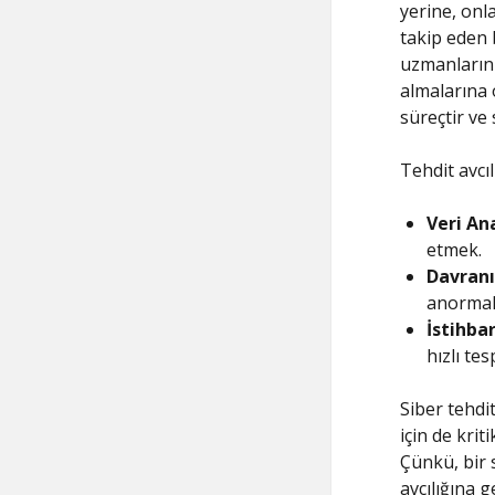
yerine, onl
takip eden 
uzmanlarını
almalarına o
süreçtir ve 
Tehdit avcı
Veri Ana
etmek.
Davranı
anormal 
İstihba
hızlı tes
Siber tehdit
için de kri
Çünkü, bir 
avcılığına 