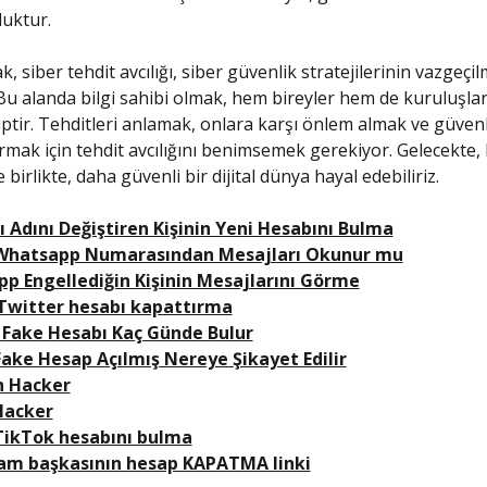
luktur.
, siber tehdit avcılığı, siber güvenlik stratejilerinin vazgeçil
 Bu alanda bilgi sahibi olmak, hem bireyler hem de kuruluşlar 
tir. Tehditleri anlamak, onlara karşı önlem almak ve güvenli 
rmak için tehdit avcılığını benimsemek gerekiyor. Gelecekte,
 birlikte, daha güvenli bir dijital dünya hayal edebiliriz.
ı Adını Değiştiren Kişinin Yeni Hesabını Bulma
 Whatsapp Numarasından Mesajları Okunur mu
p Engellediğin Kişinin Mesajlarını Görme
 Twitter hesabı kapattırma
k Fake Hesabı Kaç Günde Bulur
ake Hesap Açılmış Nereye Şikayet Edilir
n Hacker
Hacker
 TikTok hesabını bulma
am başkasının hesap KAPATMA linki