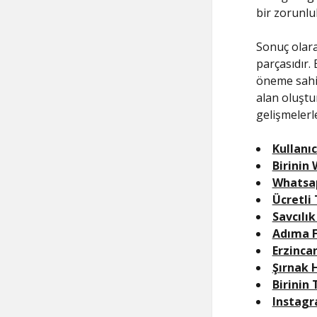
bir zorunlu
Sonuç olarak
parçasıdır.
öneme sahip
alan oluştu
gelişmelerle
Kullanıc
Birinin
Whatsap
Ücretli
Savcılı
Adıma F
Erzinca
Şırnak 
Birinin
Instagr