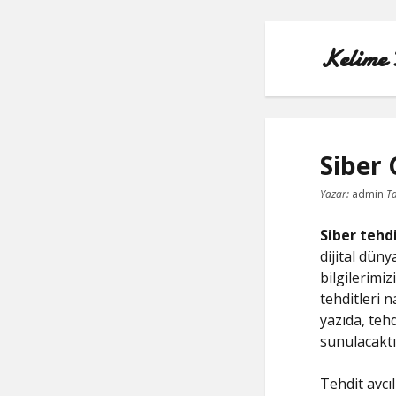
Kelime 
Siber 
Yazar:
admin
Ta
Siber tehdi
dijital dün
bilgilerimiz
tehditleri n
yazıda, tehd
sunulacaktı
Tehdit avcıl