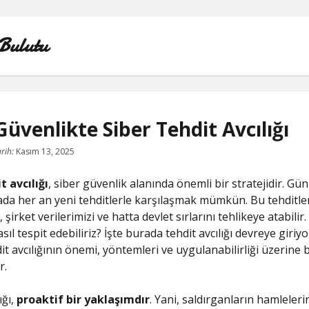
Bulutu
Güvenlikte Siber Tehdit Avcılığı
FACEBOOK BEĞENI KASMA ŞIFRESIZ
rih:
Kasım 13, 2025
LISTE
t avcılığı
, siber güvenlik alanında önemli bir stratejidir. G
yada her an yeni tehditlerle karşılaşmak mümkün. Bu tehditler,
SAYFA LISTESI
i, şirket verilerimizi ve hatta devlet sırlarını tehlikeye atabilir.
asıl tespit edebiliriz? İşte burada tehdit avcılığı devreye giriyo
TIKTOK YORUM ATMA
it avcılığının önemi, yöntemleri ve uygulanabilirliği üzerine b
r.
YOUTUBE 1 MILYON TAKIPÇI NE KADAR PARA ALIYO
ığı,
proaktif bir yaklaşımdır
. Yani, saldırganların hamleler