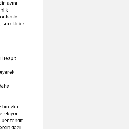
r; avını
nlik
 önlemleri
, sürekli bir
i tespit
eleyerek
 daha
e bireyler
erekiyor.
iber tehdit
rcih değil,