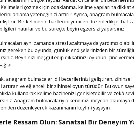
. Kelimeleri çözmek için odaklanma, kelime yapılarına dikkat
ilerini anlama yeteneğinizi artırır. Ayrıca, anagram bulmacalar
eliştirir. Bir kelimenin harflerini yeniden düzenledikçe, hafız
ilgileri hatırlar ve bu süreçte beyin egzersizi yaparsınız.
macaları aynı zamanda stresi azaltmaya da yardımcı olabilir
z gereken bu oyunda, günlük endişelerinizden bir süreliği
irsiniz. Beyninizi meşgul edip dikkatinizi oyunun içine vermen
ağlar.
k, anagram bulmacaları dil becerilerinizi geliştiren, zihinsel
zi artıran ve eğlenceli bir zihinsel oyun türüdür. Bu oyun say
alıkla kullanarak kelime hazinenizi genişletebilir ve zekâ sevi
irsiniz. Anagram bulmacalarıyla kendinizi meydan okumaya d
 yeniden düzenleyerek kazanmanın keyfini yaşayın.
erle Ressam Olun: Sanatsal Bir Deneyim Y