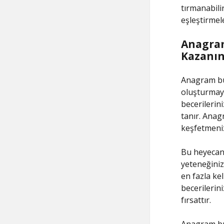
tırmanabilir
eşleştirmele
Anagram
Kazanı
Anagram bul
oluşturmayı
becerilerin
tanır. Anag
keşfetmeniz
Bu heyecan 
yeteneğiniz
en fazla kel
becerilerin
fırsattır.
Anagram bulm