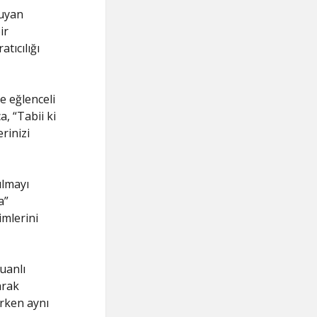
ruyan
ir
tıcılığı
e eğlenceli
a, “Tabii ki
rinizi
ulmayı
a”
imlerini
uanlı
arak
irken aynı