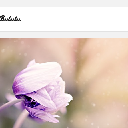
Bulutu
FACEBOOK BEĞENI KASMA ŞIFRESIZ
LISTE
SAYFA LISTESI
TIKTOK YORUM ATMA
YOUTUBE 1 MILYON TAKIPÇI NE KADAR PARA ALIYO