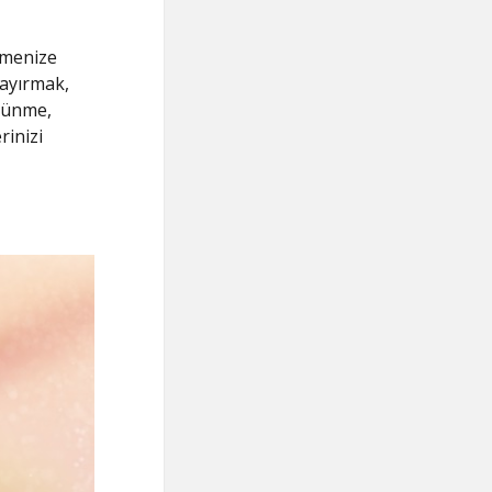
irmenize
 ayırmak,
üşünme,
rinizi