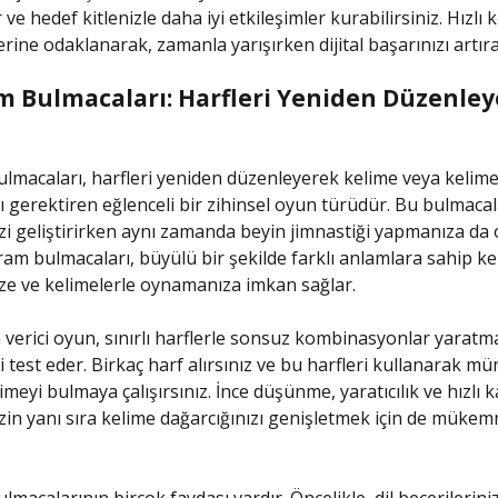
 ve hedef kitlenizle daha iyi etkileşimler kurabilirsiniz. Hızlı 
rine odaklanarak, zamanla yarışırken dijital başarınızı artırab
 Bulmacaları: Harfleri Yeniden Düzenley
n
macaları, harfleri yeniden düzenleyerek kelime veya kelime
 gerektiren eğlenceli bir zihinsel oyun türüdür. Bu bulmacala
izi geliştirirken aynı zamanda beyin jimnastiği yapmanıza da
ram bulmacaları, büyülü bir şekilde farklı anlamlara sahip ke
e ve kelimelerle oynamanıza imkan sağlar.
verici oyun, sınırlı harflerle sonsuz kombinasyonlar yaratm
i test eder. Birkaç harf alırsınız ve bu harfleri kullanarak 
imeyi bulmaya çalışırsınız. İnce düşünme, yaratıcılık ve hızlı
izin yanı sıra kelime dağarcığınızı genişletmek için de mükem
acalarının birçok faydası vardır. Öncelikle, dil becerileriniz