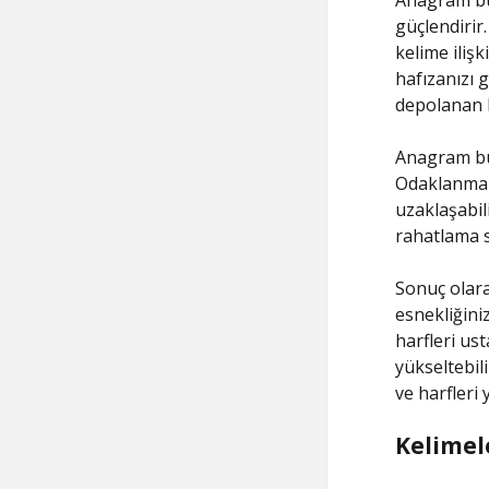
güçlendirir
kelime ilişk
hafızanızı g
depolanan b
Anagram bul
Odaklanmanı
uzaklaşabil
rahatlama s
Sonuç olara
esnekliğini
harfleri ust
yükseltebil
ve harfleri
Kelimel