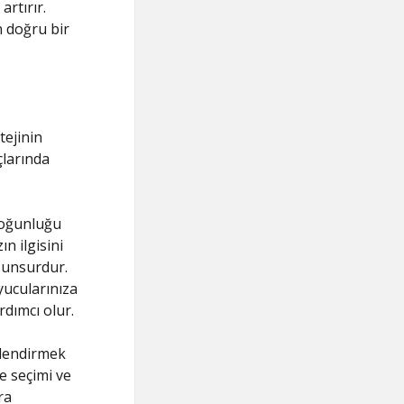
rtırır.
n doğru bir
tejinin
çlarında
yoğunluğu
n ilgisini
r unsurdur.
yucularınıza
dımcı olur.
çlendirmek
e seçimi ve
ra