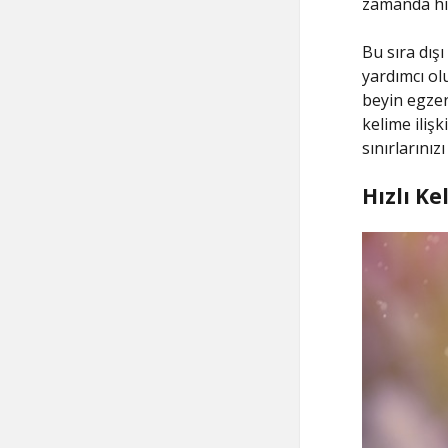
zamanda hız
Bu sıra dışı
yardımcı ol
beyin egzer
kelime ilişk
sınırlarınız
Hızlı Ke