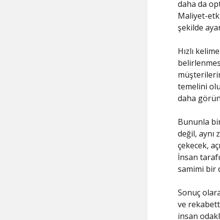
daha da opt
Maliyet-etki
şekilde aya
Hızlı kelime
belirlenmes
müşterileri
temelini ol
daha görünü
Bununla bir
değil, aynı 
çekecek, açı
İnsan taraf
samimi bir 
Sonuç olara
ve rekabett
insan odakl