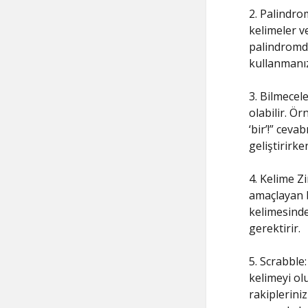
2. Palindro
kelimeler v
palindromdu
kullanmanız
3. Bilmecel
olabilir. Ör
‘bir’!” ceva
geliştirirke
4. Kelime Z
amaçlayan b
kelimesinde
gerektirir.
5. Scrabble
kelimeyi ol
rakipleriniz