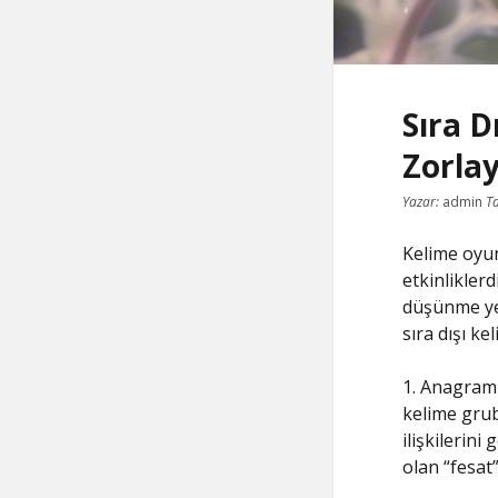
Sıra D
Zorla
Yazar:
admin
Ta
Kelime oyunl
etkinlikler
düşünme yet
sıra dışı ke
1. Anagram 
kelime gru
ilişkilerini
olan “fesat”