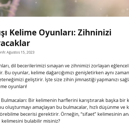
ışı Kelime Oyunları: Zihninizi
yacaklar
rih:
Ağustos 15, 2023
arı, dil becerilerimizi sınayan ve zihnimizi zorlayan eğlencel
dir. Bu oyunlar, kelime dağarcığımızı genişletirken aynı zama
eneğimizi geliştirir. İşte size zihin jimnastiği yapmanızı sağ
lime oyunları!
Bulmacaları: Bir kelimenin harflerini karıştırarak başka bir 
bu oluşturmayı amaçlayan bu bulmacalar, hızlı düşünme ve 
 görebilme becerisi gerektirir. Örneğin, “sifaet” kelimesinin 
 kelimesini bulabilir misiniz?