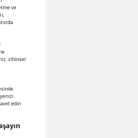
 etme ve
ı,
anızda
.
ne
iz, zihinsel
esinde
yenizi
avet edin
aşayın