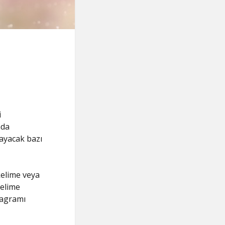
i
nda
layacak bazı
kelime veya
kelime
anagramı