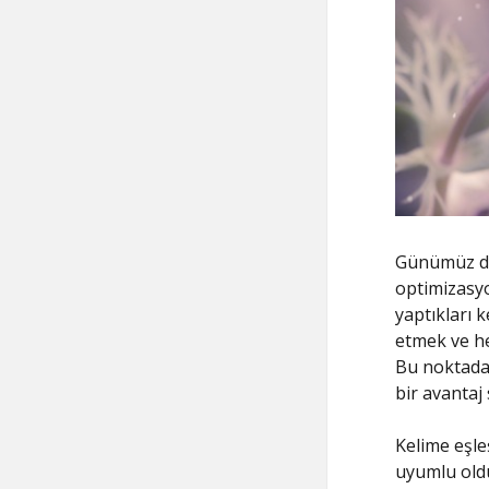
Günümüz dij
optimizasyo
yaptıkları 
etmek ve hed
Bu noktada,
bir avantaj 
Kelime eşle
uyumlu oldu