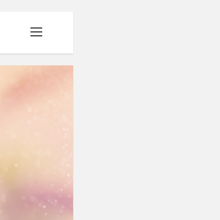
menüyü
aç
R