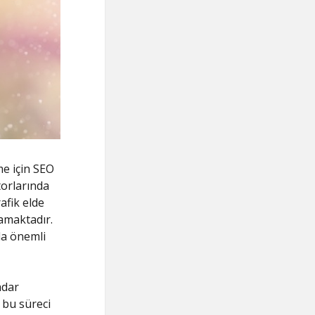
me için SEO
torlarında
afik elde
namaktadır.
da önemli
adar
 bu süreci