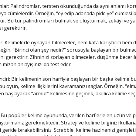
mlar: Palindromlar, tersten okunduğunda da aynı anlamı ko
eya cümlelerdir. Örneğin, “ey edip adanada pide ye” cümlesi b
r. Bu tür palindromları bulmak ve oluşturmak, zekâyı ve yara
ı gerektirir.
er: Kelimelerle oynayan bilmeceler, hem kafa karıştırıcı hem d
neğin, “Birinci olan şey nedir?” sorusuyla başlayan bir bulmac
bını gerektirir. Zihninizi zorlayan bilmeceler, düşünme becerile
n mizah anlayışınızı da test eder.
inciri: Bir kelimenin son harfiyle başlayan bir başka kelime b
u oyun, kelime ilişkilerini kavramanızı sağlar. Örneğin, “elm
n başlayarak “armut” kelimesine geçmek, akıllıca kelime seç
: Bu popüler kelime oyununda, verilen harflerle en uzun ve p
uşturmanız gerekmektedir. Strateji ve kelime bilginizi kullan
i geride bırakabilirsiniz. Scrabble, kelime hazinenizi genişlet