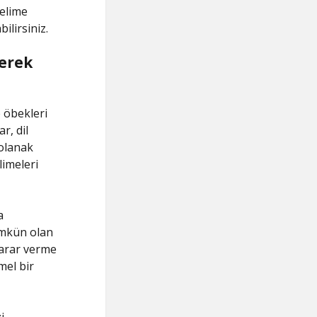
kelime
ilirsiniz.
erek
 öbekleri
r, dil
 olanak
limeleri
a
mümkün olan
 karar verme
mel bir
i