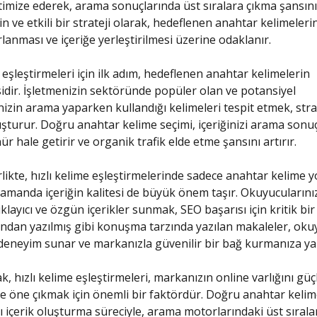
imize ederek, arama sonuçlarında üst sıralara çıkma şansını a
n ve etkili bir strateji olarak, hedeflenen anahtar kelimeleri
rlanması ve içeriğe yerleştirilmesi üzerine odaklanır.
 eşleştirmeleri için ilk adım, hedeflenen anahtar kelimelerin
idir. İşletmenizin sektöründe popüler olan ve potansiyel
nizin arama yaparken kullandığı kelimeleri tespit etmek, stra
uşturur. Doğru anahtar kelime seçimi, içeriğinizi arama sonu
r hale getirir ve organik trafik elde etme şansını artırır.
likte, hızlı kelime eşleştirmelerinde sadece anahtar kelime 
zamanda içeriğin kalitesi de büyük önem taşır. Okuyucularınızı
klayıcı ve özgün içerikler sunmak, SEO başarısı için kritik bi
ından yazılmış gibi konuşma tarzında yazılan makaleler, oku
deneyim sunar ve markanızla güvenilir bir bağ kurmanıza yar
k, hızlı kelime eşleştirmeleri, markanızın online varlığını gü
e öne çıkmak için önemli bir faktördür. Doğru anahtar kelim
ı içerik oluşturma süreciyle, arama motorlarındaki üst sırala