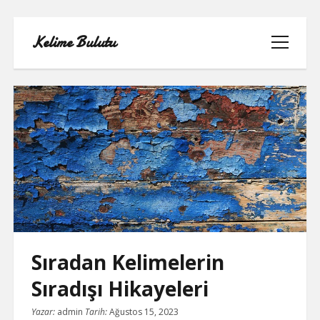
Kelime Bulutu
menüyü
aç
FACEBOOK BEĞENI KASMA ŞIFRESIZ
LISTE
SAYFA LISTESI
Sıradan Kelimelerin
TIKTOK YORUM ATMA
Sıradışı Hikayeleri
YOUTUBE 1 MILYON TAKIPÇI NE
KADAR PARA ALIYOR
Yazar:
admin
Tarih:
Ağustos 15, 2023