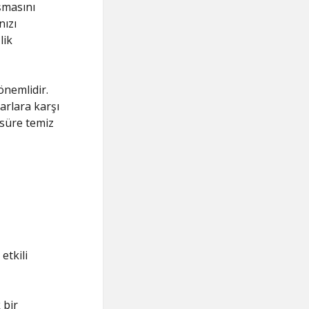
şmasını
nızı
lik
önemlidir.
arlara karşı
 süre temiz
etkili
 bir