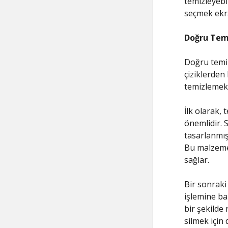
temizleyebi
seçmek ekra
Doğru Temi
Doğru temiz
çiziklerden
temizlemek, 
İlk olarak,
önemlidir. 
tasarlanmış
Bu malzemel
sağlar.
Bir sonraki
işlemine ba
bir şekilde
silmek için