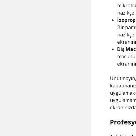
mikrofib
nazikçe 
İzopropi
Bir pamu
nazikçe 
ekranını
Diş Mac
macunu k
ekranını
Unutmayın,
kapatmanız 
uygulamakta
uygulamamal
ekranınızdak
Profesy