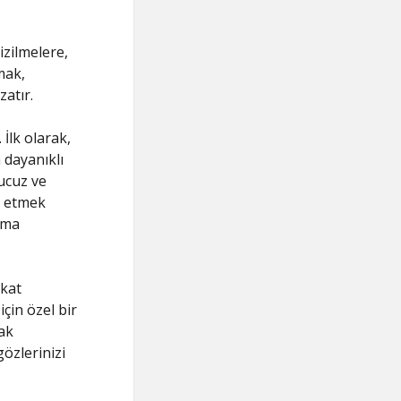
izilmelere,
mak,
atır.
İlk olarak,
dayanıklı
 ucuz ve
l etmek
uma
kkat
çin özel bir
ak
gözlerinizi