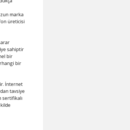
ldukça
nuzun marka
on üreticisi
zarar
iye sahiptir
el bir
rhangi bir
r. İnternet
rdan tavsiye
sertifikalı
kilde