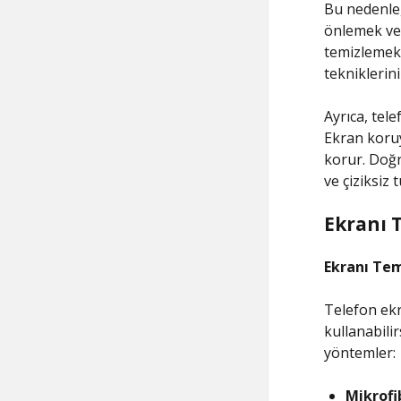
Bu nedenle,
önlemek vey
temizlemek 
tekniklerin
Ayrıca, tel
Ekran koruy
korur. Doğr
ve çiziksiz 
Ekranı 
Ekranı Te
Telefon ekr
kullanabilir
yöntemler:
Mikrofi