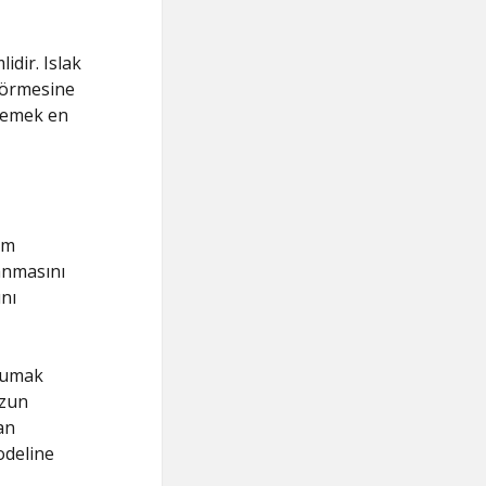
dir. Islak
görmesine
klemek en
em
anmasını
ını
rumak
uzun
an
odeline