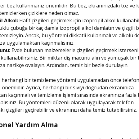
er bez kullanmanız önemlidir. Bu bez, ekranınızdaki toz ve ki
temizlerken çiziklere neden olmaz.
l Alkol:
Hafif çizgileri geçirmek için izopropil alkol kullanabil
klu çubuğa birkaç damla izopropil alkol damlatın ve çizgili 
temizleyin. Ancak, bu yöntemi dikkatli kullanmalı ve alkolü 
za uygulamaktan kaçınmalısınız.
unu:
Evde bulunan malzemelerle çizgileri geçirmek isterseniz
ullanabilirsiniz. Bir miktar diş macunu alın ve yumuşak bir 
za nazikçe ovalayın. Ardından, temiz bir bezle durulayın.
 herhangi bir temizleme yöntemi uygulamadan önce telefo
önemlidir. Ayrıca, herhangi bir sıvıyı doğrudan ekranınıza
n kaçınmalı ve temizleme işlemi sırasında ekranınıza fazla 
ısınız. Bu yöntemleri düzenli olarak uygulayarak telefon
i çizgileri geçirebilir ve ekranınızı daha temiz tutabilirsiniz.
onel Yardım Alma