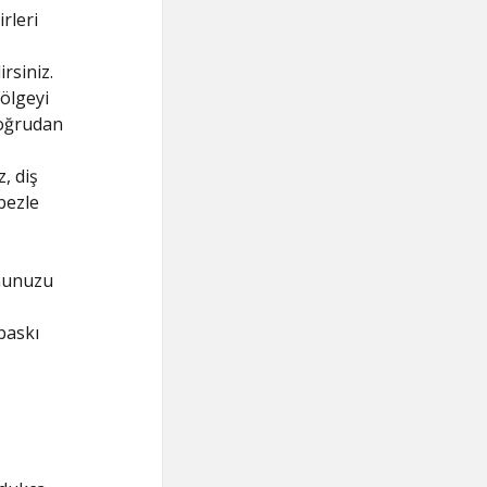
rleri
irsiniz.
bölgeyi
doğrudan
, diş
bezle
nunuzu
baskı