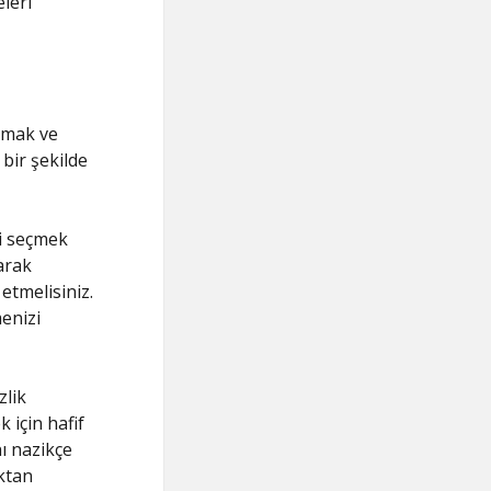
leri
amak ve
bir şekilde
ni seçmek
arak
etmelisiniz.
enizi
zlik
için hafif
nı nazikçe
aktan