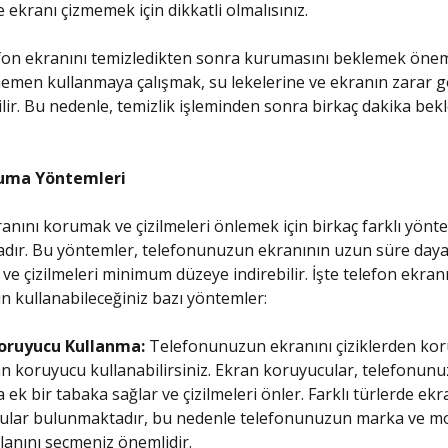
 ekranı çizmemek için dikkatli olmalısınız.
efon ekranını temizledikten sonra kurumasını beklemek önemli
hemen kullanmaya çalışmak, su lekelerine ve ekranın zarar 
lir. Bu nedenle, temizlik işleminden sonra birkaç dakika be
ruma Yöntemleri
anını korumak ve çizilmeleri önlemek için birkaç farklı yönt
dır. Bu yöntemler, telefonunuzun ekranının uzun süre day
 ve çizilmeleri minimum düzeye indirebilir. İşte telefon ekran
n kullanabileceğiniz bazı yöntemler:
oruyucu Kullanma:
Telefonunuzun ekranını çiziklerden ko
an koruyucu kullanabilirsiniz. Ekran koruyucular, telefonun
 ek bir tabaka sağlar ve çizilmeleri önler. Farklı türlerde ekr
ular bulunmaktadır, bu nedenle telefonunuzun marka ve m
anını seçmeniz önemlidir.