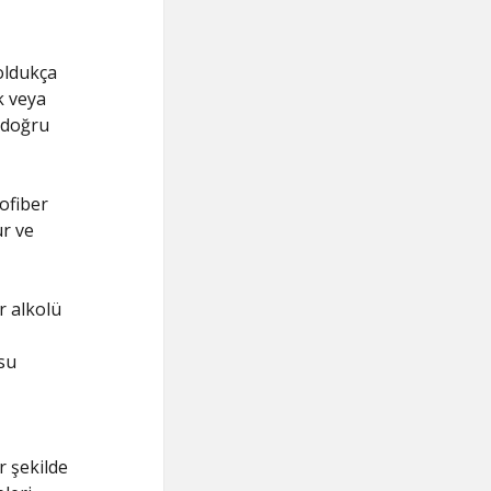
oldukça
k veya
i doğru
ofiber
ur ve
r alkolü
 su
r şekilde