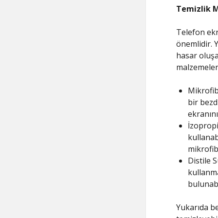
Temizlik 
Telefon ekr
önemlidir. 
hasar oluşa
malzemeleri
Mikrofib
bir bezd
ekranını
İzopropi
kullanab
mikrofib
Distile 
kullanma
bulunabi
Yukarıda be