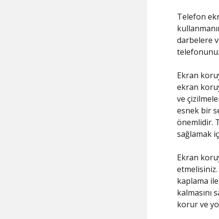
Telefon ekr
kullanmanın
darbelere v
telefonunuz
Ekran koruy
ekran koru
ve çizilmel
esnek bir 
önemlidir.
sağlamak iç
Ekran koruy
etmelisiniz
kaplama ile
kalmasını sa
korur ve yo