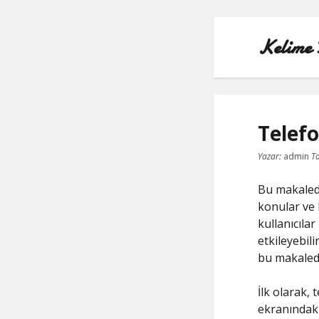
Kelime 
Telefo
Yazar:
admin
Ta
Bu makalede
konular ve 
kullanıcılar
etkileyebil
bu makaled
İlk olarak,
ekranındaki 