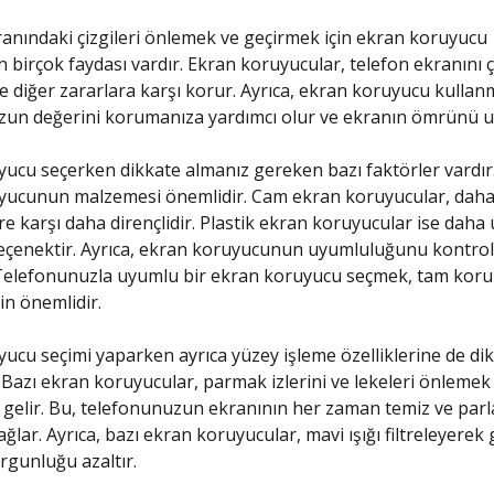
anındaki çizgileri önlemek ve geçirmek için ekran koruyucu
 birçok faydası vardır. Ekran koruyucular, telefon ekranını ç
e diğer zararlara karşı korur. Ayrıca, ekran koruyucu kullan
un değerini korumanıza yardımcı olur ve ekranın ömrünü uz
ucu seçerken dikkate almanız gereken bazı faktörler vardır. 
yucunun malzemesi önemlidir. Cam ekran koruyucular, daha 
ere karşı daha dirençlidir. Plastik ekran koruyucular ise daha
seçenektir. Ayrıca, ekran koruyucunun uyumluluğunu kontro
 Telefonunuzla uyumlu bir ekran koruyucu seçmek, tam kor
in önemlidir.
ucu seçimi yaparken ayrıca yüzey işleme özelliklerine de di
. Bazı ekran koruyucular, parmak izlerini ve lekeleri önlemek i
 gelir. Bu, telefonunuzun ekranının her zaman temiz ve parl
ğlar. Ayrıca, bazı ekran koruyucular, mavi ışığı filtreleyerek 
rgunluğu azaltır.