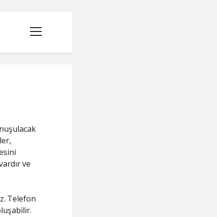
menüyü
aç
onuşulacak
ler,
esini
vardır ve
R
z. Telefon
luşabilir.