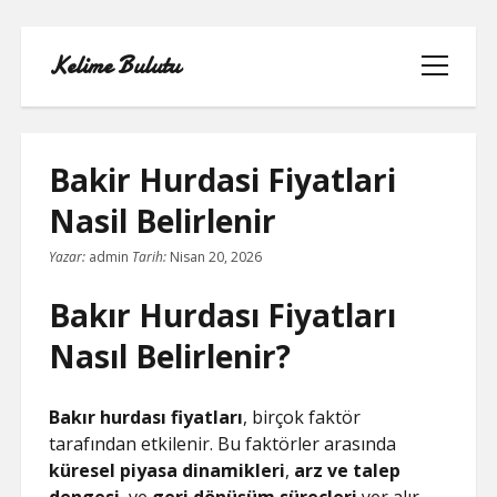
Kelime Bulutu
menüyü
aç
Bakir Hurdasi Fiyatlari
Nasil Belirlenir
FACEBOOK BEĞENI KASMA ŞIFRESIZ
Yazar:
admin
Tarih:
Nisan 20, 2026
LISTE
Bakır Hurdası Fiyatları
SAYFA LISTESI
Nasıl Belirlenir?
TIKTOK YORUM ATMA
Bakır hurdası fiyatları
, birçok faktör
tarafından etkilenir. Bu faktörler arasında
YOUTUBE 1 MILYON TAKIPÇI NE
küresel piyasa dinamikleri
,
arz ve talep
KADAR PARA ALIYOR