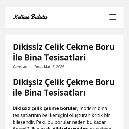
Kelime Bulutu
menüyü
aç
Dikissiz Celik Cekme Boru
İle Bina Tesisatlari
FACEBOOK BEĞENI KASMA ŞIFRESIZ
Yazar:
admin
Tarih:
Mart 3, 2026
LISTE
Dikişsiz Çelik Çekme Boru
SAYFA LISTESI
ile Bina Tesisatları
TIKTOK YORUM ATMA
Dikişsiz çelik çekme borular
, modern bina
tesisatlarının bel kemiğini oluşturan kritik bir
YOUTUBE 1 MILYON TAKIPÇI NE
bileşendir. Peki, bu borular neden bu kadar
KADAR PARA ALIYOR