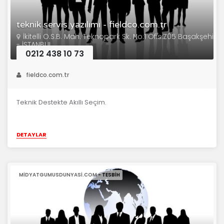
teknik servis yazılımı - fieldco.com.tr
İkitelli O.S.B. Mah. Teknopark Sk. No:1 Ofis:Z05 Başakşehir
- İSTANBUL
0212 438 10 73
fieldco.com.tr
Teknik Destekte Akıllı Seçim.
DETAYLAR
MIDYATGUMUSDUNYASI.COM - TESBIH