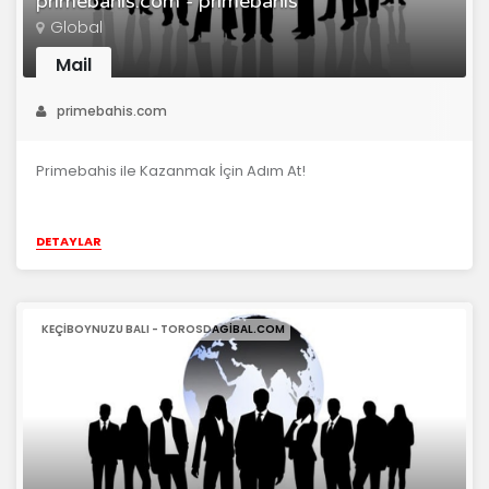
primebahis.com - primebahis
Global
Mail
primebahis.com
Primebahis ile Kazanmak İçin Adım At!
DETAYLAR
KEÇIBOYNUZU BALI - TOROSDAGIBAL.COM