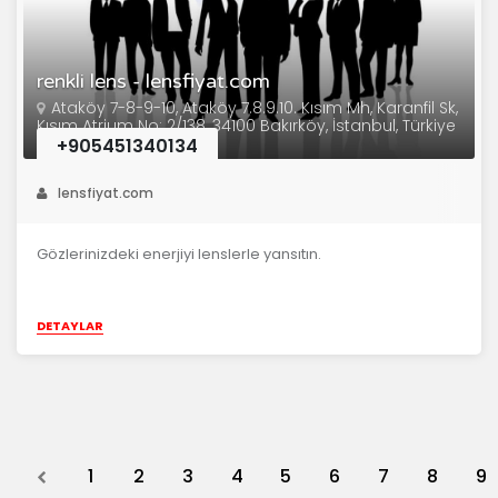
renkli lens - lensfiyat.com
Ataköy 7-8-9-10, Ataköy 7.8.9.10. Kısım Mh, Karanfil Sk,
Kısım Atrium No: 2/138, 34100 Bakırköy, İstanbul, Türkiye
+905451340134
lensfiyat.com
Gözlerinizdeki enerjiyi lenslerle yansıtın.
DETAYLAR
Previous
1
2
3
4
5
6
7
8
9