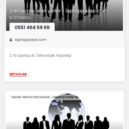
2.el laptop alan yerler - laptoppazari.com
İSTANBUL
0551 464 59 69
laptoppazari.com
2. El Laptop Al, Teknolojik Yükseliş!
DETAYLAR
TEKNIK SERVIS PROGRAMI - FIELDCO.COM.TR