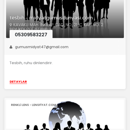
tesbih - midyatgumusdunyasi.com
KAVAKLI MAH. İNKILAP CAD. NO: 21 İÇ KAPI NO: 2
BEYLİKDÜZÜ/ İSTANBUL
05309583227
gumusmidyat47@gmail.com
Tesbih, ruhu dinlendirir.
DETAYLAR
RENKLI LENS - LENSFIYAT.COM