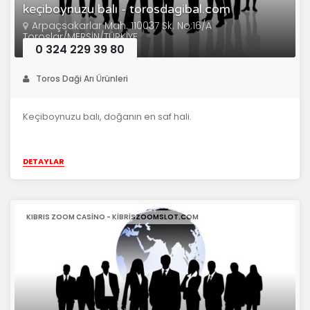
keçiboynuzu balı - torosdagibal.com
Arpaçsakarlar Mah. 110037 Sk. No:16/A
Toroslar/MERSİN/TÜRKİYE
0 324 229 39 80
Toros Daği Arı Ürünleri
Keçiboynuzu balı, doğanın en saf hali.
DETAYLAR
KIBRIS ZOOM CASINO - KIBRISZOOMSLOT.COM