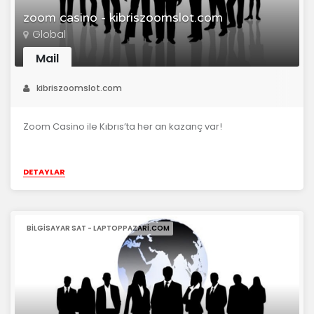
zoom casino - kibriszoomslot.com
Global
Mail
kibriszoomslot.com
Zoom Casino ile Kıbrıs’ta her an kazanç var!
DETAYLAR
BILGISAYAR SAT - LAPTOPPAZARI.COM