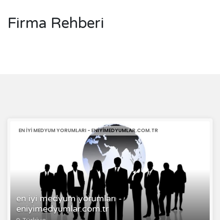
Firma Rehberi
EN IYI MEDYUM YORUMLARI - ENIYIMEDYUMLAR.COM.TR
en iyi medyum yorumları -
eniyimedyumlar.com.tr