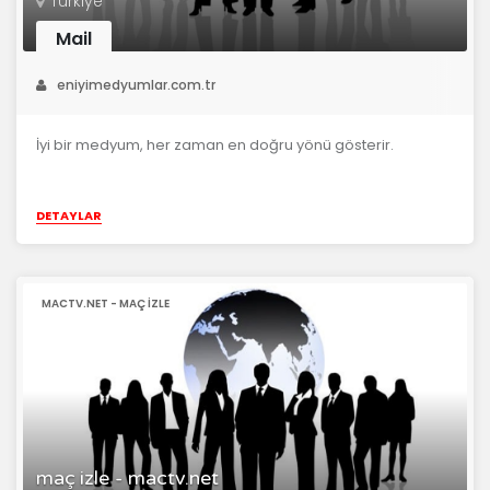
Türkiye
Mail
eniyimedyumlar.com.tr
İyi bir medyum, her zaman en doğru yönü gösterir.
DETAYLAR
MACTV.NET - MAÇ IZLE
maç izle - mactv.net