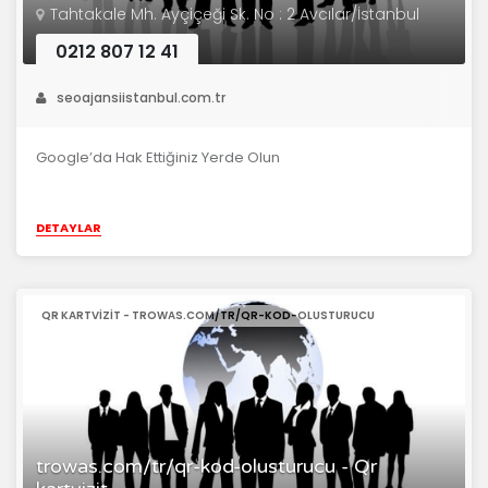
Tahtakale Mh. Ayçiçeği Sk. No : 2 Avcılar/İstanbul
0212 807 12 41
seoajansiistanbul.com.tr
Google’da Hak Ettiğiniz Yerde Olun
DETAYLAR
QR KARTVIZIT - TROWAS.COM/TR/QR-KOD-OLUSTURUCU
trowas.com/tr/qr-kod-olusturucu - Qr