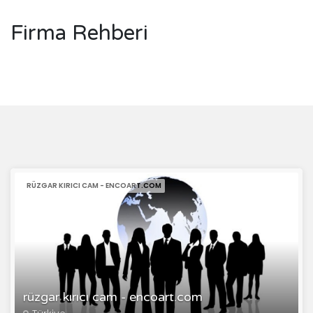
Firma Rehberi
RÜZGAR KIRICI CAM - ENCOART.COM
rüzgar kırıcı cam - encoart.com