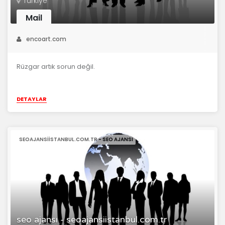
Türkiye
Mail
encoart.com
Rüzgar artık sorun değil.
DETAYLAR
SEOAJANSIISTANBUL.COM.TR - SEO AJANSI
seo ajansı - seoajansiistanbul.com.tr