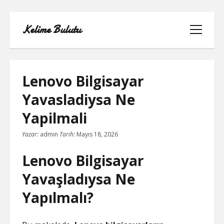
Kelime Bulutu
menüyü
aç
Lenovo Bilgisayar
Yavasladiysa Ne
FACEBOOK BEĞENI KASMA ŞIFRESIZ
Yapilmali
LISTE
Yazar:
admin
Tarih:
Mayıs 18, 2026
SAYFA LISTESI
Lenovo Bilgisayar
Yavaşladıysa Ne
TIKTOK YORUM ATMA
Yapılmalı?
YOUTUBE 1 MILYON TAKIPÇI NE
KADAR PARA ALIYOR